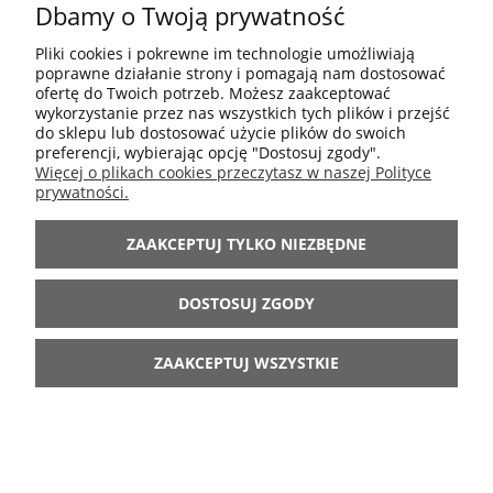
Dbamy o Twoją prywatność
Pliki cookies i pokrewne im technologie umożliwiają
poprawne działanie strony i pomagają nam dostosować
ofertę do Twoich potrzeb. Możesz zaakceptować
wykorzystanie przez nas wszystkich tych plików i przejść
do sklepu lub dostosować użycie plików do swoich
Mała ilość
preferencji, wybierając opcję "Dostosuj zgody".
Wysyłka w:
48 godzin
Więcej o plikach cookies przeczytasz w naszej Polityce
prywatności.
44,40 zł
ZAAKCEPTUJ TYLKO NIEZBĘDNE
74,00 zł
Cena regularna:
51,80 zł
Najniższa cena:
DOSTOSUJ ZGODY
DO KOSZYKA
ZAAKCEPTUJ WSZYSTKIE
-50%
PODUSZKA OZDOBNA FIONA
60X40 CM LENE BJERRE -
PASTELOWY MIĘTOWY, PASKI