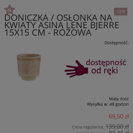
-50%
DONICZKA / OSŁONKA NA
KWIATY ASINA LENE BJERRE
15X15 CM - RÓŻOWA
Dostępność:
Mała ilość
Wysyłka w:
48 godzin
69,50 zł
139,00 zł
Cena regularna:
83,40 zł