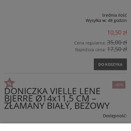
średnia ilość
Wysyłka w:
48 godzin
10,50 zł
35,00 zł
Cena regularna:
17,50 zł
Najniższa cena:
DO KOSZYKA
-40%
DONICZKA VIELLE LENE
BJERRE Ø14x11,5 CM –
ZŁAMANY BIAŁY, BEŻOWY
Dostępność: