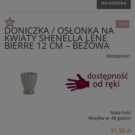
DO KOSZYKA
-30%
DONICZKA / OSŁONKA NA
KWIATY SHENELLA LENE
BJERRE 12 CM – BEŻOWA
Dostępność:
Mała ilość
Wysyłka w:
48 godzin
31,50 zł