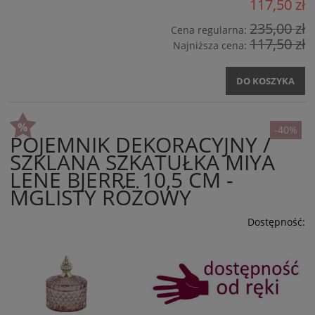
117,50 zł
235,00 zł
Cena regularna:
117,50 zł
Najniższa cena:
DO KOSZYKA
-40%
POJEMNIK DEKORACYJNY /
SZKLANA SZKATUŁKA MIYA
LENE BJERRE 10,5 CM -
MGLISTY RÓŻOWY
Dostępność: