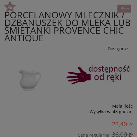
-35%
PORCELANOWY MLECZNIK /
DZBANUSZEK DO MLEKA LUB
ŚMIETANKI PROVENCE CHIC
ANTIQUE
Dostępność:
Mała ilość
Wysyłka w:
48 godzin
23,40 zł
36,00 zł
Cena regularna: