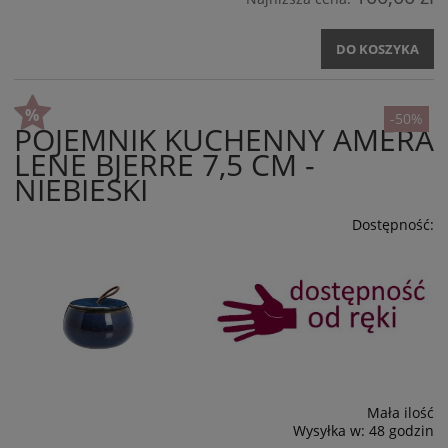
DO KOSZYKA
-50%
POJEMNIK KUCHENNY AMERA
LENE BJERRE 7,5 CM -
NIEBIESKI
Dostępność:
Mała ilość
Wysyłka w:
48 godzin