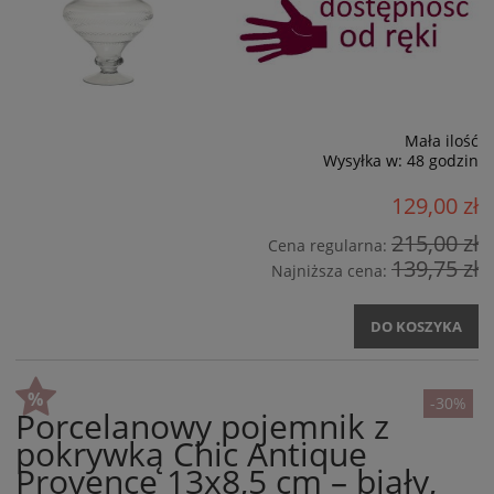
Mała ilość
Wysyłka w:
48 godzin
129,00 zł
215,00 zł
Cena regularna:
139,75 zł
Najniższa cena:
DO KOSZYKA
-30%
Porcelanowy pojemnik z
pokrywką Chic Antique
Provence 13x8,5 cm – biały,