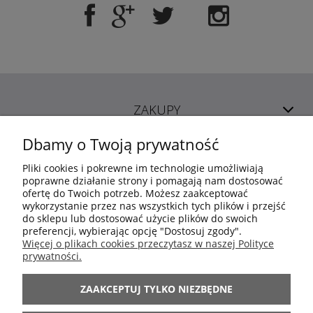
ZAKUPY
Dbamy o Twoją prywatność
POMOC
Pliki cookies i pokrewne im technologie umożliwiają
poprawne działanie strony i pomagają nam dostosować
ofertę do Twoich potrzeb. Możesz zaakceptować
MOJE KONTO
wykorzystanie przez nas wszystkich tych plików i przejść
do sklepu lub dostosować użycie plików do swoich
preferencji, wybierając opcję "Dostosuj zgody".
INFORMACJE
Więcej o plikach cookies przeczytasz w naszej Polityce
prywatności.
ARANŻACJE
ZAAKCEPTUJ TYLKO NIEZBĘDNE