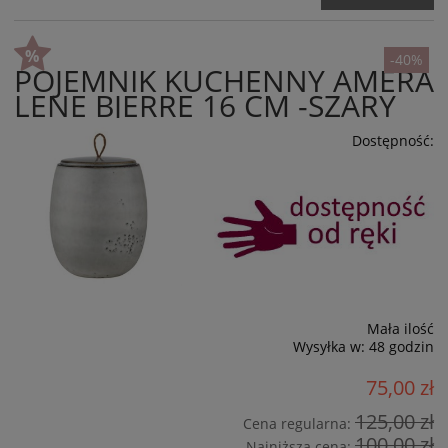
-40%
POJEMNIK KUCHENNY AMERA
LENE BJERRE 16 CM -SZARY
Dostępność:
Mała ilość
Wysyłka w:
48 godzin
75,00 zł
125,00 zł
Cena regularna:
100,00 zł
Najniższa cena: