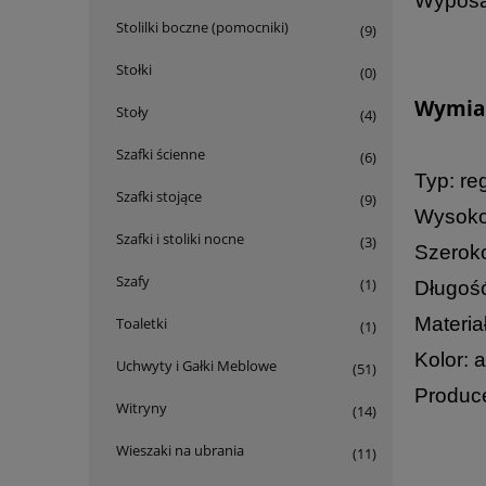
Wyposa
Stolilki boczne (pomocniki)
(9)
Stołki
(0)
Wymiar
Stoły
(4)
Szafki ścienne
(6)
Typ: re
Szafki stojące
(9)
Wysoko
Szafki i stoliki nocne
(3)
Szeroko
Szafy
(1)
Długość
Materia
Toaletki
(1)
Kolor: 
Uchwyty i Gałki Meblowe
(51)
Produce
Witryny
(14)
Wieszaki na ubrania
(11)