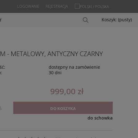
LOGOWANIE
REJESTRACJA
Koszyk:
(pusty)
T
 CM - METALOWY, ANTYCZNY CZARNY
ść:
dostępny na zamówienie
w:
30 dni
999,00 zł
t.
DO KOSZYKA
do schowka