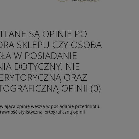
TLANE SĄ OPINIE PO
ORA SKLEPU CZY OSOBA
ZŁA W POSIADANIE
IA DOTYCZNY. NIE
ERYTORYCZNĄ ORAZ
GRAFICZNĄ OPINII (0)
tawiająca opinię weszła w posiadanie przedmiotu,
wność stylistyczną, ortograficzną opinii