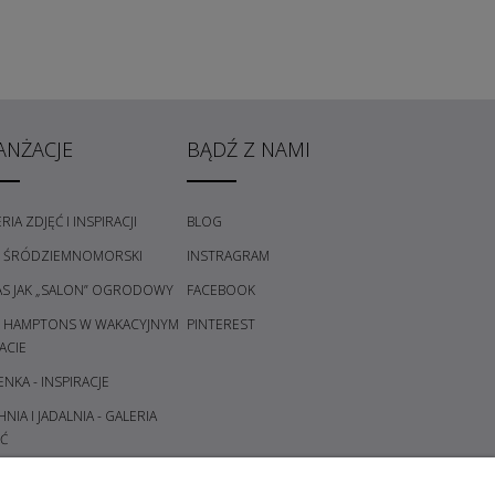
ANŻACJE
BĄDŹ Z NAMI
RIA ZDJĘĆ I INSPIRACJI
BLOG
L ŚRÓDZIEMNOMORSKI
INSTRAGRAM
AS JAK „SALON” OGRODOWY
FACEBOOK
L HAMPTONS W WAKACYJNYM
PINTEREST
ACIE
ENKA - INSPIRACJE
NIA I JADALNIA - GALERIA
Ć
DPOKÓJ I KORYTARZ -