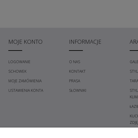
MOJE KONTO
INFORMACJE
AR
LOGOWANIE
O NAS
GALE
SCHOWEK
KONTAKT
STY
MOJE ZAMÓWIENIA
PRASA
TAR
USTAWIENIA KONTA
SŁOWNIKI
STY
KLIM
ŁAZI
KUCH
ZDJĘ
PRZE