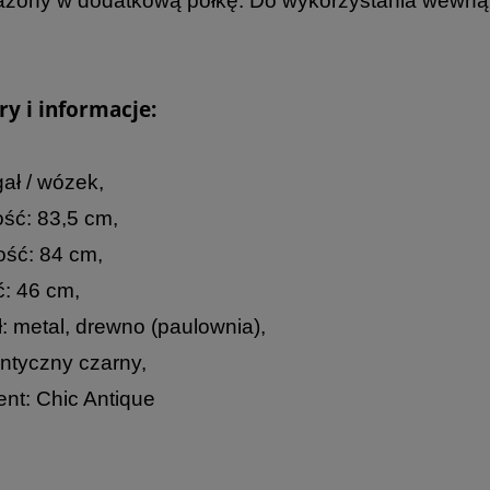
żony w dodatkową półkę. Do wykorzystania wewnątr
y i informacje:
gał / wózek,
ść: 83,5 cm,
ść: 84 cm,
: 46 cm,
ł: metal, drewno (paulownia),
antyczny czarny,
nt: Chic Antique