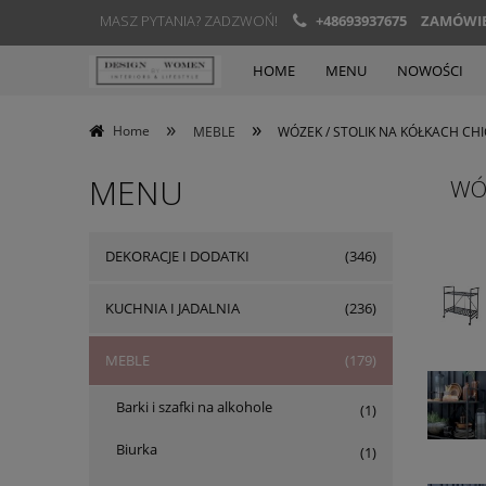
MASZ PYTANIA? ZADZWOŃ!
+48693937675
ZAMÓWIEN
HOME
MENU
NOWOŚCI
»
»
Home
MEBLE
WÓZEK / STOLIK NA KÓŁKACH CH
MENU
WÓZ
DEKORACJE I DODATKI
(346)
KUCHNIA I JADALNIA
(236)
MEBLE
(179)
Barki i szafki na alkohole
(1)
Biurka
(1)