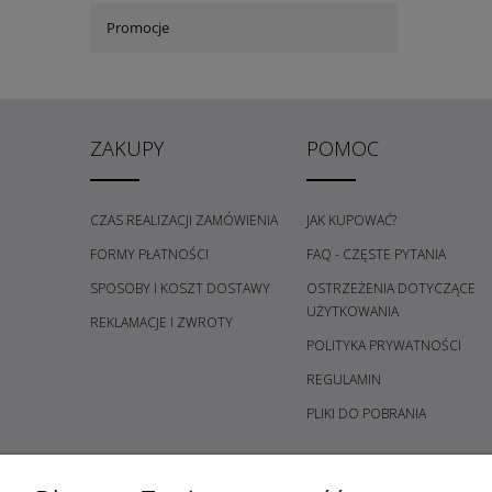
Promocje
ZAKUPY
POMOC
CZAS REALIZACJI ZAMÓWIENIA
JAK KUPOWAĆ?
FORMY PŁATNOŚCI
FAQ - CZĘSTE PYTANIA
SPOSOBY I KOSZT DOSTAWY
OSTRZEŻENIA DOTYCZĄCE
UŻYTKOWANIA
REKLAMACJE I ZWROTY
POLITYKA PRYWATNOŚCI
REGULAMIN
PLIKI DO POBRANIA