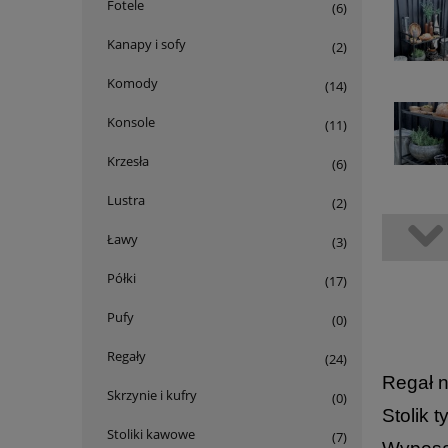
Fotele
(6)
Kanapy i sofy
(2)
Komody
(14)
Konsole
(11)
Krzesła
(6)
Lustra
(2)
Ławy
(3)
Półki
(17)
Pufy
(0)
Regały
(24)
Regał n
Skrzynie i kufry
(0)
Stolik 
Stoliki kawowe
(7)