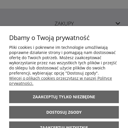
ZAKUPY
Dbamy o Twoją prywatność
POMOC
Pliki cookies i pokrewne im technologie umożliwiają
poprawne działanie strony i pomagają nam dostosować
ofertę do Twoich potrzeb. Możesz zaakceptować
MOJE KONTO
wykorzystanie przez nas wszystkich tych plików i przejść
do sklepu lub dostosować użycie plików do swoich
preferencji, wybierając opcję "Dostosuj zgody".
INFORMACJE
Więcej o plikach cookies przeczytasz w naszej Polityce
prywatności.
ARANŻACJE
ZAAKCEPTUJ TYLKO NIEZBĘDNE
BĄDŹ Z NAMI
DOSTOSUJ ZGODY
ZAAKCEPTUJ WSZYSTKIE