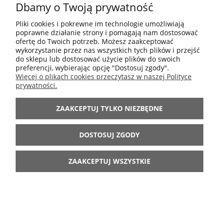
Dbamy o Twoją prywatność
POMOC
Pliki cookies i pokrewne im technologie umożliwiają
poprawne działanie strony i pomagają nam dostosować
MOJE KONTO
ofertę do Twoich potrzeb. Możesz zaakceptować
wykorzystanie przez nas wszystkich tych plików i przejść
do sklepu lub dostosować użycie plików do swoich
preferencji, wybierając opcję "Dostosuj zgody".
INFORMACJE
Więcej o plikach cookies przeczytasz w naszej Polityce
prywatności.
ARANŻACJE
ZAAKCEPTUJ TYLKO NIEZBĘDNE
BĄDŹ Z NAMI
DOSTOSUJ ZGODY
ZAAKCEPTUJ WSZYSTKIE
POKAŻ PEŁNĄ WERSJĘ STRONY
Sklep internetowy Shoper.pl