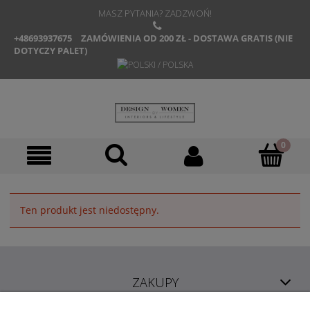
MASZ PYTANIA? ZADZWOŃ!
+48693937675
ZAMÓWIENIA OD 200 ZŁ - DOSTAWA GRATIS (NIE
DOTYCZY PALET)
Ten produkt jest niedostępny.
ZAKUPY