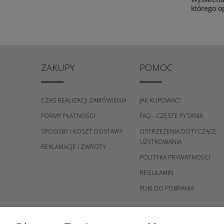
którego o
ZAKUPY
POMOC
CZAS REALIZACJI ZAMÓWIENIA
JAK KUPOWAĆ?
FORMY PŁATNOŚCI
FAQ - CZĘSTE PYTANIA
SPOSOBY I KOSZT DOSTAWY
OSTRZEŻENIA DOTYCZĄCE
UŻYTKOWANIA
REKLAMACJE I ZWROTY
POLITYKA PRYWATNOŚCI
REGULAMIN
PLIKI DO POBRANIA