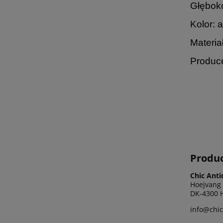
Głęboko
Kolor: 
Materiał
Produce
Produ
Chic Anti
Hoejvang 
DK-4300 H
info@chic