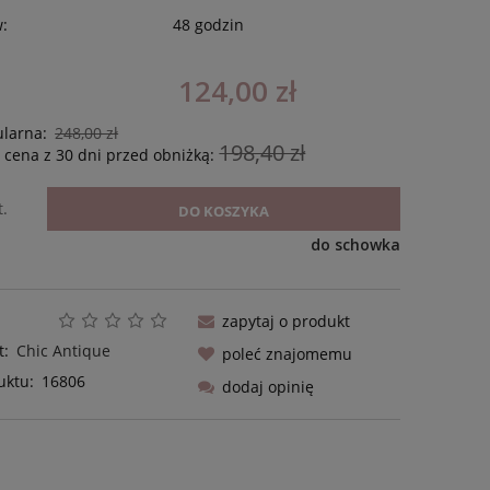
w:
48 godzin
124,00 zł
ularna:
248,00 zł
198,40 zł
 cena z 30 dni przed obniżką:
t.
DO KOSZYKA
do schowka
zapytaj o produkt
t:
Chic Antique
poleć znajomemu
uktu:
16806
dodaj opinię