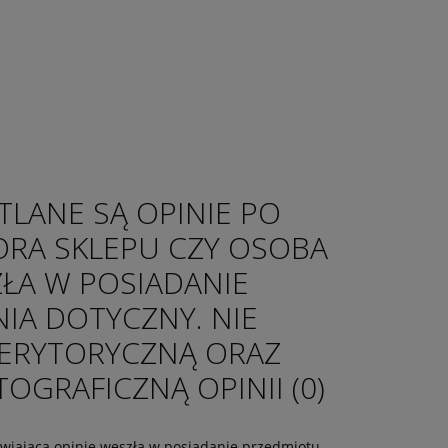
TLANE SĄ OPINIE PO
ORA SKLEPU CZY OSOBA
ZŁA W POSIADANIE
IA DOTYCZNY. NIE
ERYTORYCZNĄ ORAZ
GRAFICZNĄ OPINII (0)
tawiająca opinię weszła w posiadanie przedmiotu,