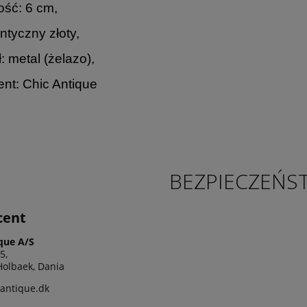
ść: 6 cm,
antyczny złoty,
: metal (żelazo),
nt: Chic Antique
BEZPIECZEŃS
cent
que A/S
5,
olbaek, Dania
antique.dk