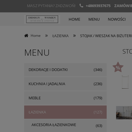
MASZ PYTANIA? ZADZWOŃ!
+48693937675
ZAMÓWIEN
HOME
MENU
NOWOŚCI
»
»
Home
ŁAZIENKA
STOJAK / WIESZAK NA BIŻUTER
MENU
STO
DEKORACJE I DODATKI
(346)
KUCHNIA I JADALNIA
(236)
MEBLE
(179)
ŁAZIENKA
(127)
AKCESORIA ŁAZIENKOWE
(63)