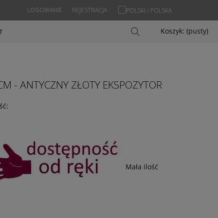
LOGOWANIE
REJESTRACJA
Koszyk:
(pusty)
T
5 CM - ANTYCZNY ZŁOTY EKSPOZYTOR
ść:
Mała ilość