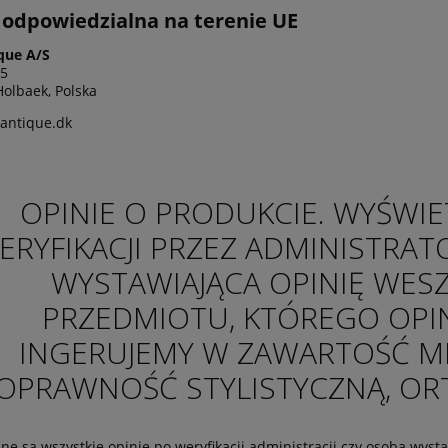
odpowiedzialna na terenie UE
que A/S
 5
olbaek, Polska
antique.dk
OPINIE O PRODUKCIE. WYŚWIE
ERYFIKACJI PRZEZ ADMINISTRAT
WYSTAWIAJĄCA OPINIĘ WES
PRZEDMIOTU, KTÓREGO OPIN
INGERUJEMY W ZAWARTOŚĆ M
OPRAWNOŚĆ STYLISTYCZNĄ, ORTO
ne są wszystkie opinie po weryfikacji administracji czy osoba wys