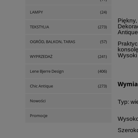
LAMPY
(24)
Piękny,
Dekorac
TEKSTYLIA
(273)
Antique
OGRÓD, BALKON, TARAS
(57)
Praktyc
konsolę
Wysoki 
WYPRZEDAŻ
(241)
Lene Bjerre Design
(406)
Wymiar
Chic Antique
(273)
Nowości
Typ: wie
Promocje
Wysoko
Szeroko