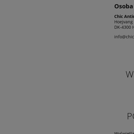
Osoba 
Chic Anti
Hoejvang
DK-4300 H
info@chic
W
P
Wyświetla