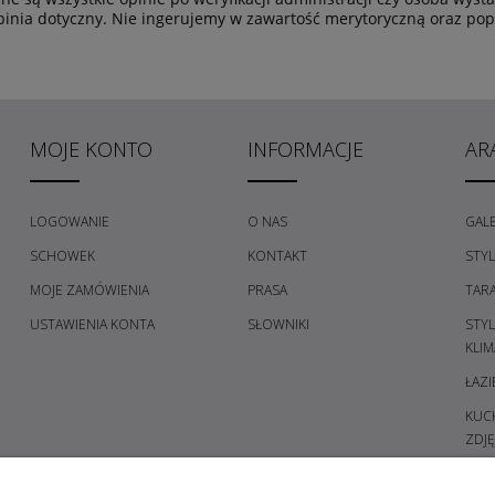
pinia dotyczny. Nie ingerujemy w zawartość merytoryczną oraz popra
MOJE KONTO
INFORMACJE
AR
LOGOWANIE
O NAS
GALE
SCHOWEK
KONTAKT
STY
MOJE ZAMÓWIENIA
PRASA
TAR
USTAWIENIA KONTA
SŁOWNIKI
STY
KLIM
ŁAZI
KUCH
ZDJĘ
PRZE