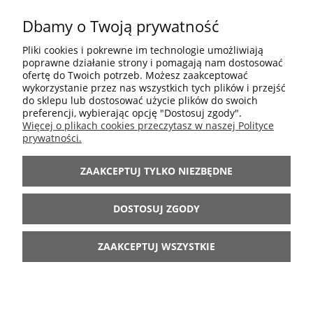
Dbamy o Twoją prywatność
POMOC
Pliki cookies i pokrewne im technologie umożliwiają
poprawne działanie strony i pomagają nam dostosować
ofertę do Twoich potrzeb. Możesz zaakceptować
MOJE KONTO
wykorzystanie przez nas wszystkich tych plików i przejść
do sklepu lub dostosować użycie plików do swoich
preferencji, wybierając opcję "Dostosuj zgody".
INFORMACJE
Więcej o plikach cookies przeczytasz w naszej Polityce
prywatności.
ARANŻACJE
ZAAKCEPTUJ TYLKO NIEZBĘDNE
BĄDŹ Z NAMI
DOSTOSUJ ZGODY
ZAAKCEPTUJ WSZYSTKIE
POKAŻ PEŁNĄ WERSJĘ STRONY