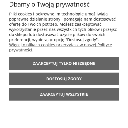
Dbamy o Twoją prywatność
POMOC
Pliki cookies i pokrewne im technologie umożliwiają
poprawne działanie strony i pomagają nam dostosować
MOJE KONTO
ofertę do Twoich potrzeb. Możesz zaakceptować
wykorzystanie przez nas wszystkich tych plików i przejść
do sklepu lub dostosować użycie plików do swoich
preferencji, wybierając opcję "Dostosuj zgody".
INFORMACJE
Więcej o plikach cookies przeczytasz w naszej Polityce
prywatności.
ARANŻACJE
ZAAKCEPTUJ TYLKO NIEZBĘDNE
BĄDŹ Z NAMI
DOSTOSUJ ZGODY
ZAAKCEPTUJ WSZYSTKIE
POKAŻ PEŁNĄ WERSJĘ STRONY
Sklep internetowy Shoper.pl