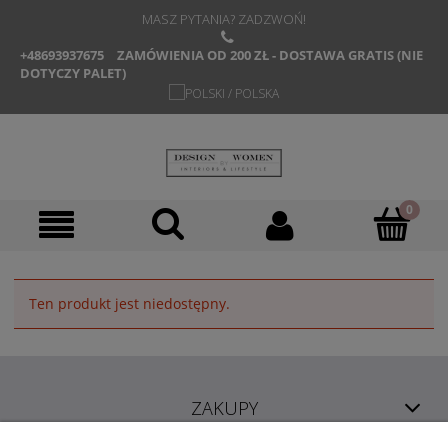
MASZ PYTANIA? ZADZWOŃ!
+48693937675
ZAMÓWIENIA OD 200 ZŁ - DOSTAWA GRATIS (NIE
DOTYCZY PALET)
Ten produkt jest niedostępny.
ZAKUPY