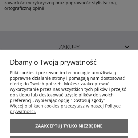
zawartość merytoryczną oraz poprawność stylistyczną,
ortograficzną opinii
ZAKUPY
Dbamy o Twoją prywatność
POMOC
Pliki cookies i pokrewne im technologie umożliwiają
poprawne działanie strony i pomagają nam dostosować
ofertę do Twoich potrzeb. Możesz zaakceptować
MOJE KONTO
wykorzystanie przez nas wszystkich tych plików i przejść
do sklepu lub dostosować użycie plików do swoich
preferencji, wybierając opcję "Dostosuj zgody".
INFORMACJE
Więcej o plikach cookies przeczytasz w naszej Polityce
prywatności.
ARANŻACJE
ZAAKCEPTUJ TYLKO NIEZBĘDNE