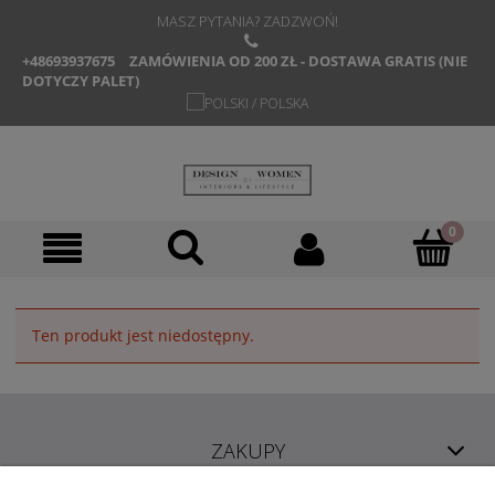
MASZ PYTANIA? ZADZWOŃ!
+48693937675
ZAMÓWIENIA OD 200 ZŁ - DOSTAWA GRATIS (NIE
DOTYCZY PALET)
Ten produkt jest niedostępny.
ZAKUPY