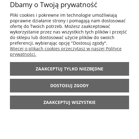
Dbamy o Twoją prywatność
POMOC
Pliki cookies i pokrewne im technologie umożliwiają
poprawne działanie strony i pomagają nam dostosować
MOJE KONTO
ofertę do Twoich potrzeb. Możesz zaakceptować
wykorzystanie przez nas wszystkich tych plików i przejść
do sklepu lub dostosować użycie plików do swoich
preferencji, wybierając opcję "Dostosuj zgody".
INFORMACJE
Więcej o plikach cookies przeczytasz w naszej Polityce
prywatności.
ARANŻACJE
ZAAKCEPTUJ TYLKO NIEZBĘDNE
BĄDŹ Z NAMI
DOSTOSUJ ZGODY
ZAAKCEPTUJ WSZYSTKIE
POKAŻ PEŁNĄ WERSJĘ STRONY
Sklep internetowy Shoper.pl