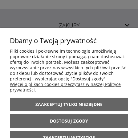
ZAKUPY
Dbamy o Twoją prywatność
POMOC
Pliki cookies i pokrewne im technologie umożliwiają
poprawne działanie strony i pomagają nam dostosować
ofertę do Twoich potrzeb. Możesz zaakceptować
MOJE KONTO
wykorzystanie przez nas wszystkich tych plików i przejść
do sklepu lub dostosować użycie plików do swoich
preferencji, wybierając opcję "Dostosuj zgody".
INFORMACJE
Więcej o plikach cookies przeczytasz w naszej Polityce
prywatności.
ARANŻACJE
ZAAKCEPTUJ TYLKO NIEZBĘDNE
BĄDŹ Z NAMI
DOSTOSUJ ZGODY
ZAAKCEPTUJ WSZYSTKIE