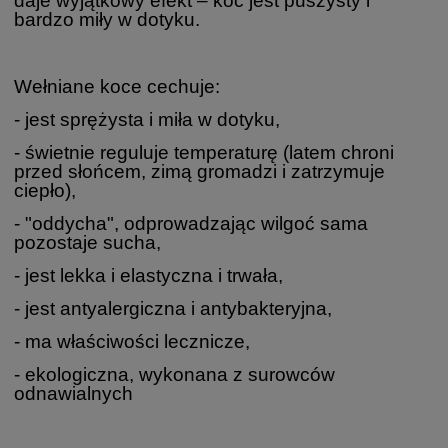
daje wyjątkowy efekt – koc jest puszysty i
bardzo miły w dotyku.
Wełniane koce cechuje:
- jest sprężysta i miła w dotyku,
- świetnie reguluje temperaturę (latem chroni
przed słońcem, zimą gromadzi i zatrzymuje
ciepło),
- "oddycha", odprowadzając wilgoć sama
pozostaje sucha,
- jest lekka i elastyczna i trwała,
- jest antyalergiczna i antybakteryjna,
- ma właściwości lecznicze,
- ekologiczna, wykonana z surowców
odnawialnych