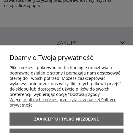
zawartość merytoryczną oraz poprawność stylistyczną,
ortograficzną opinii
ZAKUPY
Dbamy o Twoją prywatność
POMOC
Pliki cookies i pokrewne im technologie umożliwiają
poprawne działanie strony i pomagają nam dostosować
ofertę do Twoich potrzeb. Możesz zaakceptować
MOJE KONTO
wykorzystanie przez nas wszystkich tych plików i przejść
do sklepu lub dostosować użycie plików do swoich
preferencji, wybierając opcję "Dostosuj zgody".
INFORMACJE
Więcej o plikach cookies przeczytasz w naszej Polityce
prywatności.
ARANŻACJE
ZAAKCEPTUJ TYLKO NIEZBĘDNE