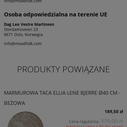
info@moodfolk.com
Osoba odpowiedzialna na terenie UE
Dag Leo Vestre Martinsen
Stordamsveien 23
0671 Oslo, Norwegia
info@moodfolk.com
PRODUKTY POWIĄZANE
MARMUROWA TACA ELLIA LENE BJERRE Ø40 CM -
BEŻOWA
189,50 zł
379,00 zł
Cena regularna:
Najniższa cena z 30 dni przed