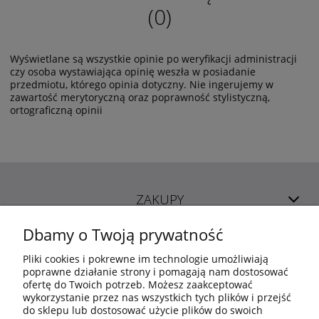
(0)
Wyświetlane są wszystkie opinie po weryfikacji administracji
czy osoba wystawiająca opinię weszła w posiadanie
przedmiotu, którego opinia dotyczny. Nie ingerujemy w
zawartość merytoryczną oraz poprawność stylistyczną,
ortograficzną opinii
ZAKUPY
Dbamy o Twoją prywatność
POMOC
Pliki cookies i pokrewne im technologie umożliwiają
poprawne działanie strony i pomagają nam dostosować
ofertę do Twoich potrzeb. Możesz zaakceptować
MOJE KONTO
wykorzystanie przez nas wszystkich tych plików i przejść
do sklepu lub dostosować użycie plików do swoich