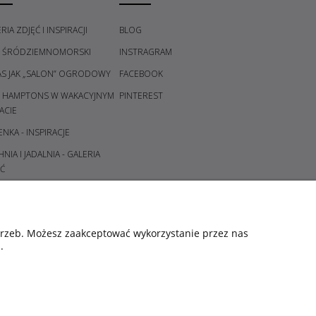
RIA ZDJĘĆ I INSPIRACJI
BLOG
L ŚRÓDZIEMNOMORSKI
INSTRAGRAM
AS JAK „SALON” OGRODOWY
FACEBOOK
L HAMPTONS W WAKACYJNYM
PINTEREST
ACIE
ENKA - INSPIRACJE
NIA I JADALNIA - GALERIA
Ć
DPOKÓJ I KORYTARZ -
ERIA POMYSŁÓW
ALNIA - GALERIA POMYSŁÓW
otrzeb. Możesz zaakceptować wykorzystanie przez nas
.
CE I ŚWIECZNIKI - GALERIA
YSŁÓW
ORY ŚWIĄT - KOMPOZYCJE