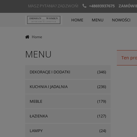
MASZ PYTANIA? ZADZWOŃ!
+48693937675
ZAMÓWIEN
HOME
MENU
NOWOŚCI
Home
MENU
Ten pro
DEKORACJE I DODATKI
(346)
KUCHNIA I JADALNIA
(236)
MEBLE
(179)
ŁAZIENKA
(127)
LAMPY
(24)