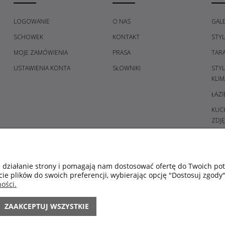
LOGOWANIE
O NAS
GALE
SCHOWEK
KONTAKT
STY
MOJE ZAMÓWIENIA
PRASA
TAR
USTAWIENIA KONTA
SŁOWNIKI
STY
KLIM
ŁAZI
KUCH
ZDJĘ
PRZE
GAL
SYPI
e działanie strony i pomagają nam dostosować ofertę do Twoich p
cie plików do swoich preferencji, wybierając opcję "Dostosuj zgody"
ŚWIE
ości.
POM
KOL
ZAAKCEPTUJ WSZYSTKIE