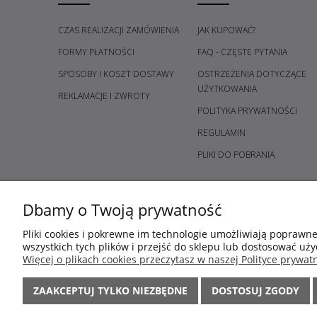
CZAS REALIZACJI ZAMÓWIENIA
JAK KUPOWAĆ?
FORMY PŁATNOŚCI
FAQ - CZĘSTE PYTANIA
SPOSOBY I KOSZT DOSTAWY
OSTRZEŻENIA DOTYCZĄCE
UŻYTKOWANIA
REKLAMACJE I ZWROTY
POLITYKA PRYWATNOŚCI
REGULAMIN
PLIKI DO POBRANIA
Dbamy o Twoją prywatność
Pliki cookies i pokrewne im technologie umożliwiają poprawn
wszystkich tych plików i przejść do sklepu lub dostosować uży
Więcej o plikach cookies przeczytasz w naszej Polityce prywatn
ZAAKCEPTUJ TYLKO NIEZBĘDNE
DOSTOSUJ ZGODY