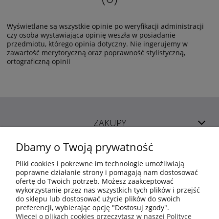
Wyświetlane są wszystkie opinie po weryfikacji administracji
czy osoba wystawiająca opinię weszła w posiadanie
przedmiotu, którego opinia dotyczny. Nie ingerujemy w
zawartość merytoryczną oraz poprawność stylistyczną,
ortograficzną opinii
ZAKUPY
Dbamy o Twoją prywatność
POMOC
Pliki cookies i pokrewne im technologie umożliwiają
poprawne działanie strony i pomagają nam dostosować
ofertę do Twoich potrzeb. Możesz zaakceptować
MOJE KONTO
wykorzystanie przez nas wszystkich tych plików i przejść
do sklepu lub dostosować użycie plików do swoich
preferencji, wybierając opcję "Dostosuj zgody".
INFORMACJE
Więcej o plikach cookies przeczytasz w naszej Polityce