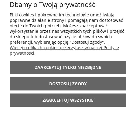
Dbamy o Twoją prywatność
POMOC
Pliki cookies i pokrewne im technologie umożliwiają
poprawne działanie strony i pomagają nam dostosować
MOJE KONTO
ofertę do Twoich potrzeb. Możesz zaakceptować
wykorzystanie przez nas wszystkich tych plików i przejść
do sklepu lub dostosować użycie plików do swoich
preferencji, wybierając opcję "Dostosuj zgody".
INFORMACJE
Więcej o plikach cookies przeczytasz w naszej Polityce
prywatności.
ARANŻACJE
ZAAKCEPTUJ TYLKO NIEZBĘDNE
BĄDŹ Z NAMI
DOSTOSUJ ZGODY
ZAAKCEPTUJ WSZYSTKIE
POKAŻ PEŁNĄ WERSJĘ STRONY
Sklep internetowy Shoper.pl