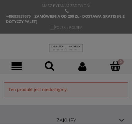
MASZ PYTANIA? ZADZWOŃ!
+48693937675
ZAMÓWIENIA OD 200 ZŁ - DOSTAWA GRATIS (NIE
DOTYCZY PALET)
Ten produkt jest niedostępny.
ZAKUPY