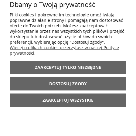
Dbamy o Twoją prywatność
POMOC
Pliki cookies i pokrewne im technologie umożliwiają
poprawne działanie strony i pomagają nam dostosować
MOJE KONTO
ofertę do Twoich potrzeb. Możesz zaakceptować
wykorzystanie przez nas wszystkich tych plików i przejść
do sklepu lub dostosować użycie plików do swoich
preferencji, wybierając opcję "Dostosuj zgody".
INFORMACJE
Więcej o plikach cookies przeczytasz w naszej Polityce
prywatności.
ARANŻACJE
ZAAKCEPTUJ TYLKO NIEZBĘDNE
BĄDŹ Z NAMI
DOSTOSUJ ZGODY
ZAAKCEPTUJ WSZYSTKIE
POKAŻ PEŁNĄ WERSJĘ STRONY
Sklep internetowy Shoper.pl