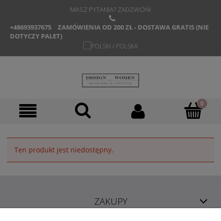
MASZ PYTANIA? ZADZWOŃ!
+48693937675
ZAMÓWIENIA OD 200 ZŁ - DOSTAWA GRATIS (NIE
DOTYCZY PALET)
Ten produkt jest niedostępny.
ZAKUPY