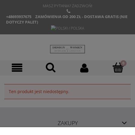
MASZ PYTANIA? ZADZWOŃ!
+48693937675
ZAMÓWIENIA OD 200 ZŁ - DOSTAWA GRATIS (NIE
DOTYCZY PALET)
Ten produkt jest niedostępny.
ZAKUPY