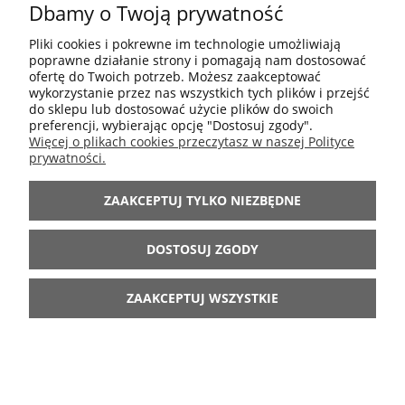
Dbamy o Twoją prywatność
POMOC
Pliki cookies i pokrewne im technologie umożliwiają
poprawne działanie strony i pomagają nam dostosować
MOJE KONTO
ofertę do Twoich potrzeb. Możesz zaakceptować
wykorzystanie przez nas wszystkich tych plików i przejść
do sklepu lub dostosować użycie plików do swoich
preferencji, wybierając opcję "Dostosuj zgody".
INFORMACJE
Więcej o plikach cookies przeczytasz w naszej Polityce
prywatności.
ARANŻACJE
ZAAKCEPTUJ TYLKO NIEZBĘDNE
BĄDŹ Z NAMI
DOSTOSUJ ZGODY
ZAAKCEPTUJ WSZYSTKIE
POKAŻ PEŁNĄ WERSJĘ STRONY
Sklep internetowy Shoper.pl