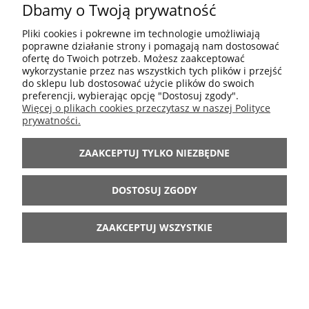
Dbamy o Twoją prywatność
POMOC
Pliki cookies i pokrewne im technologie umożliwiają
poprawne działanie strony i pomagają nam dostosować
MOJE KONTO
ofertę do Twoich potrzeb. Możesz zaakceptować
wykorzystanie przez nas wszystkich tych plików i przejść
do sklepu lub dostosować użycie plików do swoich
preferencji, wybierając opcję "Dostosuj zgody".
INFORMACJE
Więcej o plikach cookies przeczytasz w naszej Polityce
prywatności.
ARANŻACJE
ZAAKCEPTUJ TYLKO NIEZBĘDNE
BĄDŹ Z NAMI
DOSTOSUJ ZGODY
ZAAKCEPTUJ WSZYSTKIE
POKAŻ PEŁNĄ WERSJĘ STRONY
Sklep internetowy Shoper.pl