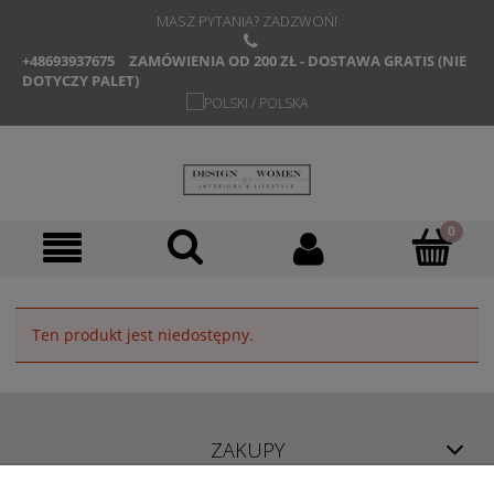
MASZ PYTANIA? ZADZWOŃ!
+48693937675
ZAMÓWIENIA OD 200 ZŁ - DOSTAWA GRATIS (NIE
DOTYCZY PALET)
Ten produkt jest niedostępny.
ZAKUPY