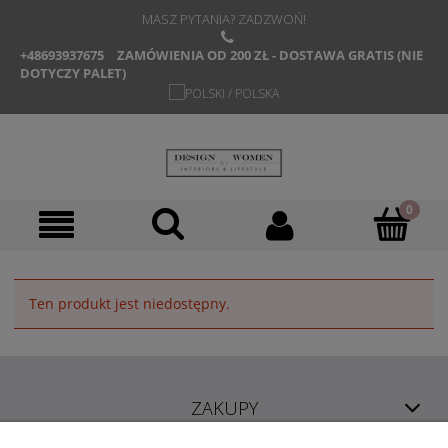
MASZ PYTANIA? ZADZWOŃ!
+48693937675
ZAMÓWIENIA OD 200 ZŁ - DOSTAWA GRATIS (NIE
DOTYCZY PALET)
Ten produkt jest niedostępny.
ZAKUPY