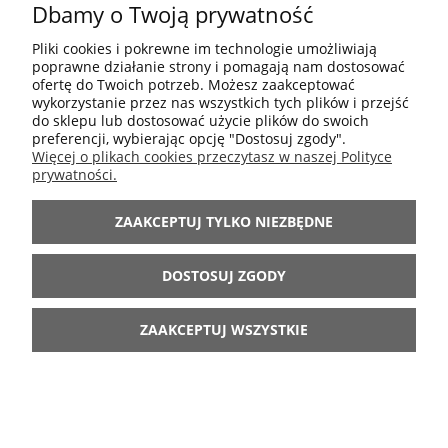
Dbamy o Twoją prywatność
POMOC
Pliki cookies i pokrewne im technologie umożliwiają
poprawne działanie strony i pomagają nam dostosować
MOJE KONTO
ofertę do Twoich potrzeb. Możesz zaakceptować
wykorzystanie przez nas wszystkich tych plików i przejść
do sklepu lub dostosować użycie plików do swoich
preferencji, wybierając opcję "Dostosuj zgody".
INFORMACJE
Więcej o plikach cookies przeczytasz w naszej Polityce
prywatności.
ARANŻACJE
ZAAKCEPTUJ TYLKO NIEZBĘDNE
BĄDŹ Z NAMI
DOSTOSUJ ZGODY
ZAAKCEPTUJ WSZYSTKIE
POKAŻ PEŁNĄ WERSJĘ STRONY
Sklep internetowy Shoper.pl