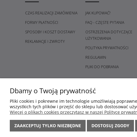
CZAS REALIZACJI ZAMÓWIENIA
JAK KUPOWAĆ?
FORMY PŁATNOŚCI
FAQ - CZĘSTE PYTANIA
SPOSOBY I KOSZT DOSTAWY
OSTRZEŻENIA DOTYCZĄCE
UŻYTKOWANIA
REKLAMACJE I ZWROTY
POLITYKA PRYWATNOŚCI
REGULAMIN
PLIKI DO POBRANIA
Dbamy o Twoją prywatność
Pliki cookies i pokrewne im technologie umożliwiają poprawn
wszystkich tych plików i przejść do sklepu lub dostosować uży
Więcej o plikach cookies przeczytasz w naszej Polityce prywatn
ZAAKCEPTUJ TYLKO NIEZBĘDNE
DOSTOSUJ ZGODY