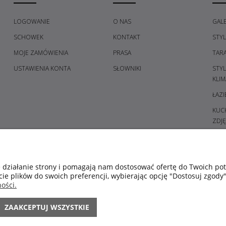
LOGOWANIE
O NAS
GALE
SCHOWEK
KONTAKT
STY
MOJE ZAMÓWIENIA
PRASA
TAR
USTAWIENIA KONTA
SŁOWNIKI
STY
KLIM
ŁAZI
KUCH
ZDJĘ
PRZE
GAL
SYPI
e działanie strony i pomagają nam dostosować ofertę do Twoich p
cie plików do swoich preferencji, wybierając opcję "Dostosuj zgody"
ŚWIE
ości.
POM
KOL
ZAAKCEPTUJ WSZYSTKIE