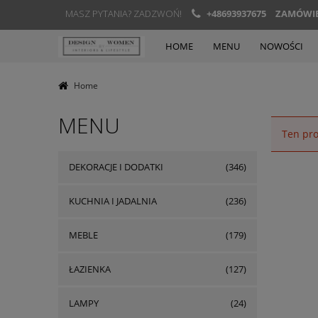
MASZ PYTANIA? ZADZWOŃ!
+48693937675
ZAMÓWIEN
HOME
MENU
NOWOŚCI
Home
MENU
Ten pro
DEKORACJE I DODATKI
(346)
KUCHNIA I JADALNIA
(236)
MEBLE
(179)
ŁAZIENKA
(127)
LAMPY
(24)