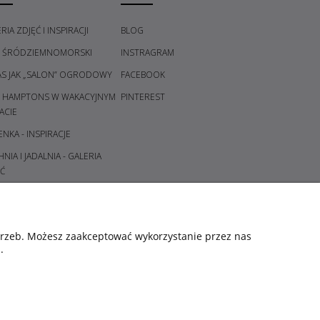
RIA ZDJĘĆ I INSPIRACJI
BLOG
L ŚRÓDZIEMNOMORSKI
INSTRAGRAM
AS JAK „SALON” OGRODOWY
FACEBOOK
L HAMPTONS W WAKACYJNYM
PINTEREST
ACIE
ENKA - INSPIRACJE
NIA I JADALNIA - GALERIA
Ć
DPOKÓJ I KORYTARZ -
ERIA POMYSŁÓW
ALNIA - GALERIA POMYSŁÓW
otrzeb. Możesz zaakceptować wykorzystanie przez nas
.
CE I ŚWIECZNIKI - GALERIA
YSŁÓW
ORY ŚWIĄT - KOMPOZYCJE