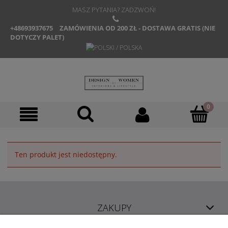
MASZ PYTANIA? ZADZWOŃ!
+48693937675
ZAMÓWIENIA OD 200 ZŁ - DOSTAWA GRATIS (NIE
DOTYCZY PALET)
Ten produkt jest niedostępny.
ZAKUPY