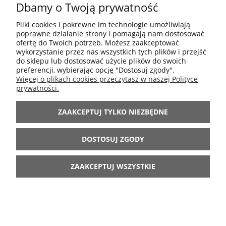
Dbamy o Twoją prywatność
POMOC
Pliki cookies i pokrewne im technologie umożliwiają
poprawne działanie strony i pomagają nam dostosować
MOJE KONTO
ofertę do Twoich potrzeb. Możesz zaakceptować
wykorzystanie przez nas wszystkich tych plików i przejść
do sklepu lub dostosować użycie plików do swoich
preferencji, wybierając opcję "Dostosuj zgody".
INFORMACJE
Więcej o plikach cookies przeczytasz w naszej Polityce
prywatności.
ARANŻACJE
ZAAKCEPTUJ TYLKO NIEZBĘDNE
BĄDŹ Z NAMI
DOSTOSUJ ZGODY
ZAAKCEPTUJ WSZYSTKIE
POKAŻ PEŁNĄ WERSJĘ STRONY
Sklep internetowy Shoper.pl