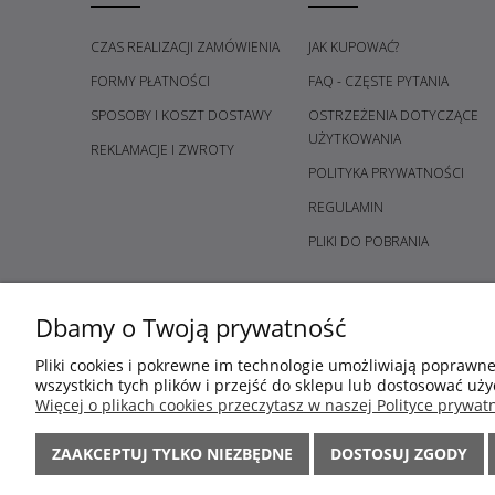
CZAS REALIZACJI ZAMÓWIENIA
JAK KUPOWAĆ?
FORMY PŁATNOŚCI
FAQ - CZĘSTE PYTANIA
SPOSOBY I KOSZT DOSTAWY
OSTRZEŻENIA DOTYCZĄCE
UŻYTKOWANIA
REKLAMACJE I ZWROTY
POLITYKA PRYWATNOŚCI
REGULAMIN
PLIKI DO POBRANIA
Dbamy o Twoją prywatność
Pliki cookies i pokrewne im technologie umożliwiają poprawn
wszystkich tych plików i przejść do sklepu lub dostosować uży
Więcej o plikach cookies przeczytasz w naszej Polityce prywatn
ZAAKCEPTUJ TYLKO NIEZBĘDNE
DOSTOSUJ ZGODY