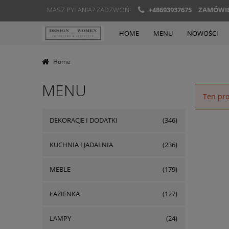
MASZ PYTANIA? ZADZWOŃ!
+48693937675
ZAMÓWIEN
HOME
MENU
NOWOŚCI
Home
MENU
Ten pro
DEKORACJE I DODATKI
(346)
KUCHNIA I JADALNIA
(236)
MEBLE
(179)
ŁAZIENKA
(127)
LAMPY
(24)