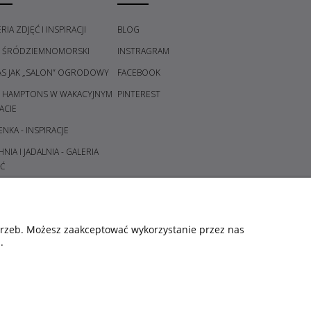
RIA ZDJĘĆ I INSPIRACJI
BLOG
L ŚRÓDZIEMNOMORSKI
INSTRAGRAM
AS JAK „SALON” OGRODOWY
FACEBOOK
L HAMPTONS W WAKACYJNYM
PINTEREST
ACIE
ENKA - INSPIRACJE
NIA I JADALNIA - GALERIA
Ć
DPOKÓJ I KORYTARZ -
ERIA POMYSŁÓW
ALNIA - GALERIA POMYSŁÓW
otrzeb. Możesz zaakceptować wykorzystanie przez nas
.
CE I ŚWIECZNIKI - GALERIA
YSŁÓW
ORY ŚWIĄT - KOMPOZYCJE