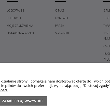
LOGOWANIE
O NAS
GALE
SCHOWEK
KONTAKT
STY
MOJE ZAMÓWIENIA
PRASA
TAR
USTAWIENIA KONTA
SŁOWNIKI
STY
KLIM
ŁAZI
KUCH
ZDJĘ
PRZE
GAL
SYPI
e działanie strony i pomagają nam dostosować ofertę do Twoich p
cie plików do swoich preferencji, wybierając opcję "Dostosuj zgody"
ŚWIE
ości.
POM
KOL
ZAAKCEPTUJ WSZYSTKIE