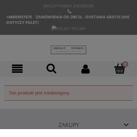
MASZ PYTANIA? ZADZWOŃ!
+48693937675
ZAMÓWIENIA OD 200 ZŁ - DOSTAWA GRATIS (NIE
DOTYCZY PALET)
Ten produkt jest niedostępny.
ZAKUPY