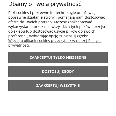
Dbamy o Twoją prywatność
POMOC
Pliki cookies i pokrewne im technologie umożliwiają
poprawne działanie strony i pomagają nam dostosować
MOJE KONTO
ofertę do Twoich potrzeb. Możesz zaakceptować
wykorzystanie przez nas wszystkich tych plików i przejść
do sklepu lub dostosować użycie plików do swoich
preferencji, wybierając opcję "Dostosuj zgody".
INFORMACJE
Więcej o plikach cookies przeczytasz w naszej Polityce
prywatności.
ARANŻACJE
ZAAKCEPTUJ TYLKO NIEZBĘDNE
BĄDŹ Z NAMI
DOSTOSUJ ZGODY
ZAAKCEPTUJ WSZYSTKIE
POKAŻ PEŁNĄ WERSJĘ STRONY
Sklep internetowy Shoper.pl