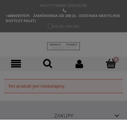
MASZ PYTANIA? ZADZWOŃ!
+48693937675
ZAMÓWIENIA OD 200 ZŁ - DOSTAWA GRATIS (NIE
DOTYCZY PALET)
Ten produkt jest niedostępny.
ZAKUPY