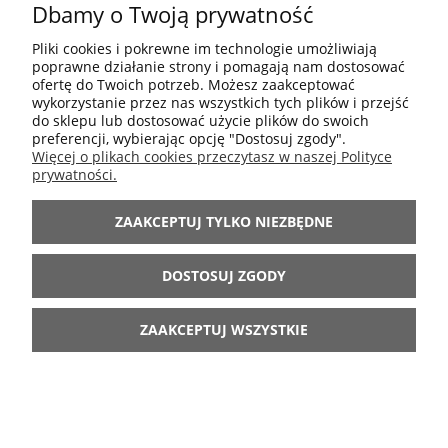
Dbamy o Twoją prywatność
POMOC
Pliki cookies i pokrewne im technologie umożliwiają
poprawne działanie strony i pomagają nam dostosować
MOJE KONTO
ofertę do Twoich potrzeb. Możesz zaakceptować
wykorzystanie przez nas wszystkich tych plików i przejść
do sklepu lub dostosować użycie plików do swoich
preferencji, wybierając opcję "Dostosuj zgody".
INFORMACJE
Więcej o plikach cookies przeczytasz w naszej Polityce
prywatności.
ARANŻACJE
ZAAKCEPTUJ TYLKO NIEZBĘDNE
BĄDŹ Z NAMI
DOSTOSUJ ZGODY
ZAAKCEPTUJ WSZYSTKIE
POKAŻ PEŁNĄ WERSJĘ STRONY
Sklep internetowy Shoper.pl