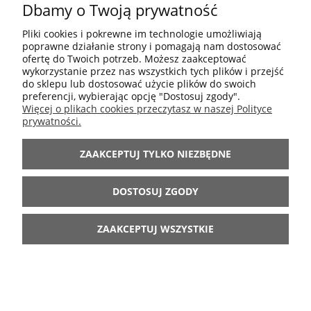
Dbamy o Twoją prywatność
POMOC
Pliki cookies i pokrewne im technologie umożliwiają
poprawne działanie strony i pomagają nam dostosować
MOJE KONTO
ofertę do Twoich potrzeb. Możesz zaakceptować
wykorzystanie przez nas wszystkich tych plików i przejść
do sklepu lub dostosować użycie plików do swoich
preferencji, wybierając opcję "Dostosuj zgody".
INFORMACJE
Więcej o plikach cookies przeczytasz w naszej Polityce
prywatności.
ARANŻACJE
ZAAKCEPTUJ TYLKO NIEZBĘDNE
BĄDŹ Z NAMI
DOSTOSUJ ZGODY
ZAAKCEPTUJ WSZYSTKIE
POKAŻ PEŁNĄ WERSJĘ STRONY
Sklep internetowy Shoper.pl