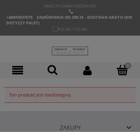
MASZ PYTANIA? ZADZWOŃ!
+48693937675
ZAMÓWIENIA OD 200 ZŁ - DOSTAWA GRATIS (NIE
DOTYCZY PALET)
Ten produkt jest niedostępny.
ZAKUPY