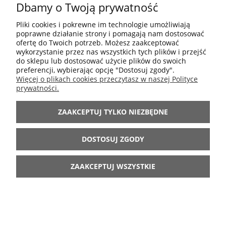
Dbamy o Twoją prywatność
POMOC
Pliki cookies i pokrewne im technologie umożliwiają
poprawne działanie strony i pomagają nam dostosować
MOJE KONTO
ofertę do Twoich potrzeb. Możesz zaakceptować
wykorzystanie przez nas wszystkich tych plików i przejść
do sklepu lub dostosować użycie plików do swoich
preferencji, wybierając opcję "Dostosuj zgody".
INFORMACJE
Więcej o plikach cookies przeczytasz w naszej Polityce
prywatności.
ARANŻACJE
ZAAKCEPTUJ TYLKO NIEZBĘDNE
BĄDŹ Z NAMI
DOSTOSUJ ZGODY
ZAAKCEPTUJ WSZYSTKIE
POKAŻ PEŁNĄ WERSJĘ STRONY
Sklep internetowy Shoper.pl