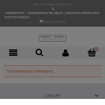
MASZ PYTANIA? ZADZWOŃ!
+48693937675
ZAMÓWIENIA OD 200 ZŁ - DOSTAWA GRATIS (NIE
DOTYCZY PALET)
Ten produkt jest niedostępny.
ZAKUPY