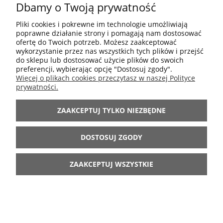
Dbamy o Twoją prywatność
POMOC
Pliki cookies i pokrewne im technologie umożliwiają
poprawne działanie strony i pomagają nam dostosować
MOJE KONTO
ofertę do Twoich potrzeb. Możesz zaakceptować
wykorzystanie przez nas wszystkich tych plików i przejść
do sklepu lub dostosować użycie plików do swoich
preferencji, wybierając opcję "Dostosuj zgody".
INFORMACJE
Więcej o plikach cookies przeczytasz w naszej Polityce
prywatności.
ARANŻACJE
ZAAKCEPTUJ TYLKO NIEZBĘDNE
BĄDŹ Z NAMI
DOSTOSUJ ZGODY
ZAAKCEPTUJ WSZYSTKIE
POKAŻ PEŁNĄ WERSJĘ STRONY
Sklep internetowy Shoper.pl