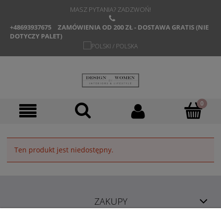
MASZ PYTANIA? ZADZWOŃ!
+48693937675
ZAMÓWIENIA OD 200 ZŁ - DOSTAWA GRATIS (NIE
DOTYCZY PALET)
Ten produkt jest niedostępny.
ZAKUPY