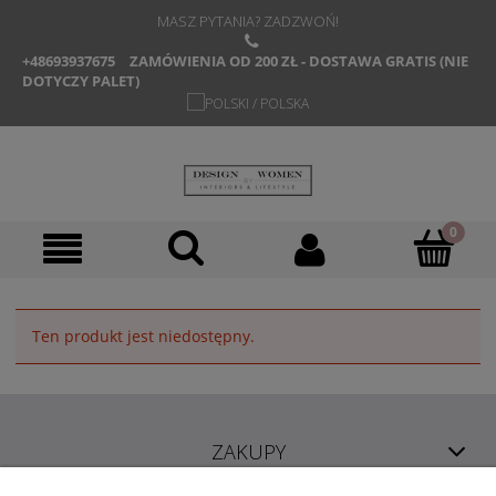
MASZ PYTANIA? ZADZWOŃ!
+48693937675
ZAMÓWIENIA OD 200 ZŁ - DOSTAWA GRATIS (NIE
DOTYCZY PALET)
Ten produkt jest niedostępny.
ZAKUPY