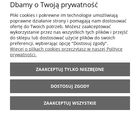
Dbamy o Twoją prywatność
POMOC
Pliki cookies i pokrewne im technologie umożliwiają
poprawne działanie strony i pomagają nam dostosować
MOJE KONTO
ofertę do Twoich potrzeb. Możesz zaakceptować
wykorzystanie przez nas wszystkich tych plików i przejść
do sklepu lub dostosować użycie plików do swoich
preferencji, wybierając opcję "Dostosuj zgody".
INFORMACJE
Więcej o plikach cookies przeczytasz w naszej Polityce
prywatności.
ARANŻACJE
ZAAKCEPTUJ TYLKO NIEZBĘDNE
BĄDŹ Z NAMI
DOSTOSUJ ZGODY
ZAAKCEPTUJ WSZYSTKIE
POKAŻ PEŁNĄ WERSJĘ STRONY
Sklep internetowy Shoper.pl