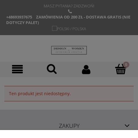
MASZ PYTANIA? ZADZWOŃ!
+48693937675
ZAMÓWIENIA OD 200 ZŁ - DOSTAWA GRATIS (NIE
DOTYCZY PALET)
Ten produkt jest niedostępny.
ZAKUPY