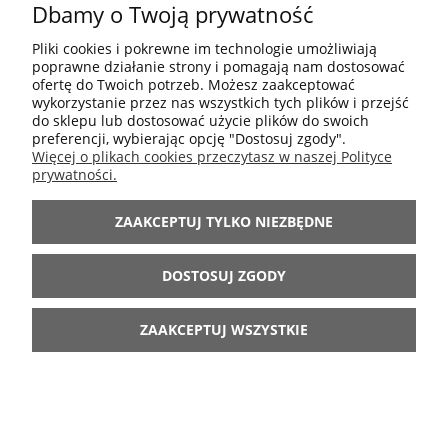
Dbamy o Twoją prywatność
POMOC
Pliki cookies i pokrewne im technologie umożliwiają
poprawne działanie strony i pomagają nam dostosować
MOJE KONTO
ofertę do Twoich potrzeb. Możesz zaakceptować
wykorzystanie przez nas wszystkich tych plików i przejść
do sklepu lub dostosować użycie plików do swoich
preferencji, wybierając opcję "Dostosuj zgody".
INFORMACJE
Więcej o plikach cookies przeczytasz w naszej Polityce
prywatności.
ARANŻACJE
ZAAKCEPTUJ TYLKO NIEZBĘDNE
BĄDŹ Z NAMI
DOSTOSUJ ZGODY
ZAAKCEPTUJ WSZYSTKIE
POKAŻ PEŁNĄ WERSJĘ STRONY
Sklep internetowy Shoper.pl