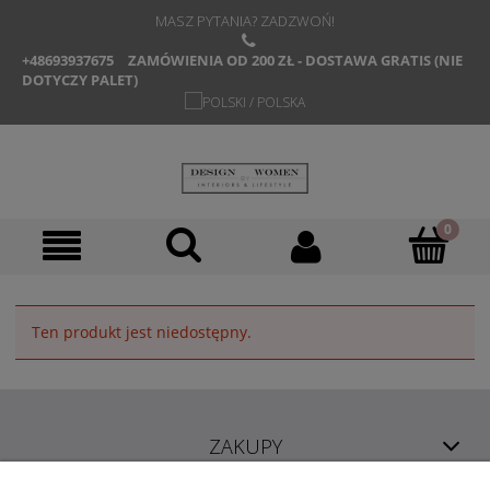
MASZ PYTANIA? ZADZWOŃ!
+48693937675
ZAMÓWIENIA OD 200 ZŁ - DOSTAWA GRATIS (NIE
DOTYCZY PALET)
Ten produkt jest niedostępny.
ZAKUPY