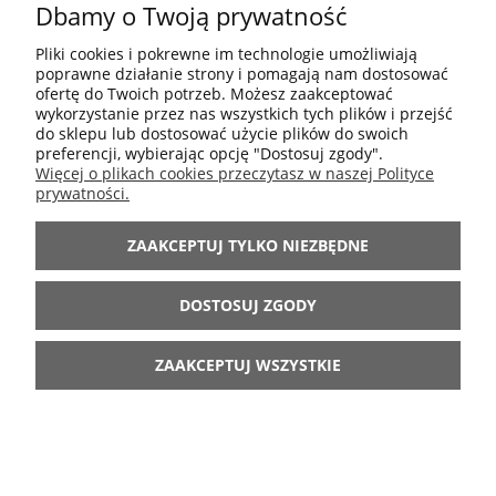
Dbamy o Twoją prywatność
POMOC
Pliki cookies i pokrewne im technologie umożliwiają
poprawne działanie strony i pomagają nam dostosować
MOJE KONTO
ofertę do Twoich potrzeb. Możesz zaakceptować
wykorzystanie przez nas wszystkich tych plików i przejść
do sklepu lub dostosować użycie plików do swoich
preferencji, wybierając opcję "Dostosuj zgody".
INFORMACJE
Więcej o plikach cookies przeczytasz w naszej Polityce
prywatności.
ARANŻACJE
ZAAKCEPTUJ TYLKO NIEZBĘDNE
BĄDŹ Z NAMI
DOSTOSUJ ZGODY
ZAAKCEPTUJ WSZYSTKIE
POKAŻ PEŁNĄ WERSJĘ STRONY
Sklep internetowy Shoper.pl