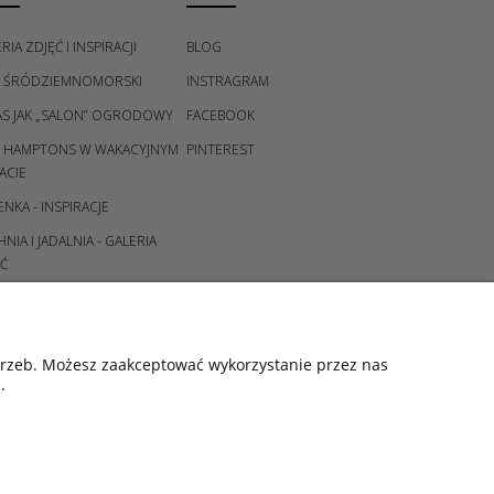
RIA ZDJĘĆ I INSPIRACJI
BLOG
L ŚRÓDZIEMNOMORSKI
INSTRAGRAM
AS JAK „SALON” OGRODOWY
FACEBOOK
L HAMPTONS W WAKACYJNYM
PINTEREST
ACIE
ENKA - INSPIRACJE
NIA I JADALNIA - GALERIA
Ć
DPOKÓJ I KORYTARZ -
ERIA POMYSŁÓW
ALNIA - GALERIA POMYSŁÓW
otrzeb. Możesz zaakceptować wykorzystanie przez nas
.
CE I ŚWIECZNIKI - GALERIA
YSŁÓW
ORY ŚWIĄT - KOMPOZYCJE