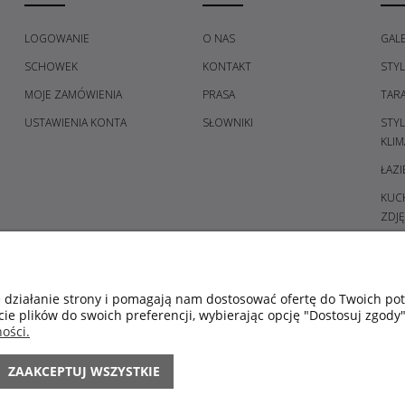
LOGOWANIE
O NAS
GALE
SCHOWEK
KONTAKT
STY
MOJE ZAMÓWIENIA
PRASA
TAR
USTAWIENIA KONTA
SŁOWNIKI
STY
KLIM
ŁAZI
KUCH
ZDJĘ
PRZE
GAL
SYPI
e działanie strony i pomagają nam dostosować ofertę do Twoich p
cie plików do swoich preferencji, wybierając opcję "Dostosuj zgody"
ŚWIE
ości.
POM
KOL
ZAAKCEPTUJ WSZYSTKIE