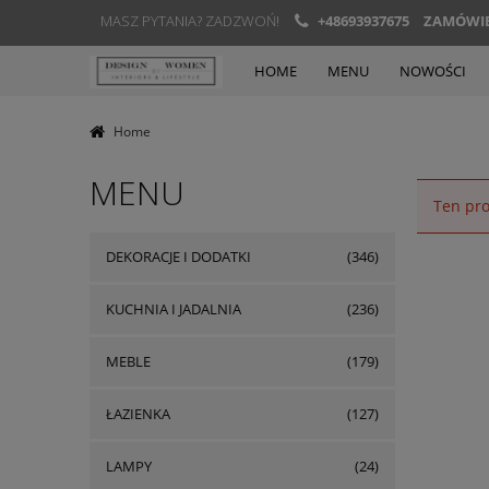
MASZ PYTANIA? ZADZWOŃ!
+48693937675
ZAMÓWIEN
HOME
MENU
NOWOŚCI
Home
MENU
Ten pro
DEKORACJE I DODATKI
(346)
KUCHNIA I JADALNIA
(236)
MEBLE
(179)
ŁAZIENKA
(127)
LAMPY
(24)