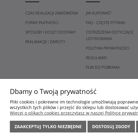
CZAS REALIZACJI ZAMÓWIENIA
JAK KUPOWAĆ?
FORMY PŁATNOŚCI
FAQ - CZĘSTE PYTANIA
SPOSOBY I KOSZT DOSTAWY
OSTRZEŻENIA DOTYCZĄCE
UŻYTKOWANIA
REKLAMACJE I ZWROTY
POLITYKA PRYWATNOŚCI
REGULAMIN
PLIKI DO POBRANIA
Dbamy o Twoją prywatność
Pliki cookies i pokrewne im technologie umożliwiają poprawn
wszystkich tych plików i przejść do sklepu lub dostosować uży
Więcej o plikach cookies przeczytasz w naszej Polityce prywatn
ZAAKCEPTUJ TYLKO NIEZBĘDNE
DOSTOSUJ ZGODY