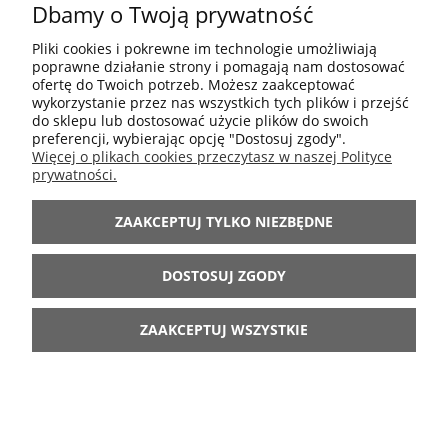
Dbamy o Twoją prywatność
POMOC
Pliki cookies i pokrewne im technologie umożliwiają
poprawne działanie strony i pomagają nam dostosować
MOJE KONTO
ofertę do Twoich potrzeb. Możesz zaakceptować
wykorzystanie przez nas wszystkich tych plików i przejść
do sklepu lub dostosować użycie plików do swoich
preferencji, wybierając opcję "Dostosuj zgody".
INFORMACJE
Więcej o plikach cookies przeczytasz w naszej Polityce
prywatności.
ARANŻACJE
ZAAKCEPTUJ TYLKO NIEZBĘDNE
BĄDŹ Z NAMI
DOSTOSUJ ZGODY
ZAAKCEPTUJ WSZYSTKIE
POKAŻ PEŁNĄ WERSJĘ STRONY
Sklep internetowy Shoper.pl