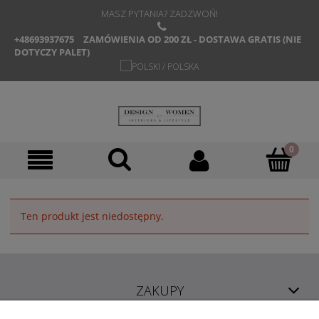
MASZ PYTANIA? ZADZWOŃ!
+48693937675
ZAMÓWIENIA OD 200 ZŁ - DOSTAWA GRATIS (NIE
DOTYCZY PALET)
Ten produkt jest niedostępny.
ZAKUPY