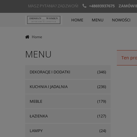
MASZ PYTANIA? ZADZWOŃ!
+48693937675
ZAMÓWIEN
HOME
MENU
NOWOŚCI
Home
MENU
Ten pro
DEKORACJE I DODATKI
(346)
KUCHNIA I JADALNIA
(236)
MEBLE
(179)
ŁAZIENKA
(127)
LAMPY
(24)