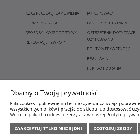
CZAS REALIZACJI ZAMÓWIENIA
JAK KUPOWAĆ?
FORMY PŁATNOŚCI
FAQ - CZĘSTE PYTANIA
SPOSOBY I KOSZT DOSTAWY
OSTRZEŻENIA DOTYCZĄCE
UŻYTKOWANIA
REKLAMACJE I ZWROTY
POLITYKA PRYWATNOŚCI
REGULAMIN
PLIKI DO POBRANIA
Dbamy o Twoją prywatność
Pliki cookies i pokrewne im technologie umożliwiają poprawn
wszystkich tych plików i przejść do sklepu lub dostosować uży
Więcej o plikach cookies przeczytasz w naszej Polityce prywatn
ZAAKCEPTUJ TYLKO NIEZBĘDNE
DOSTOSUJ ZGODY