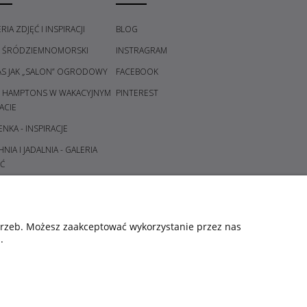
RIA ZDJĘĆ I INSPIRACJI
BLOG
L ŚRÓDZIEMNOMORSKI
INSTRAGRAM
AS JAK „SALON” OGRODOWY
FACEBOOK
L HAMPTONS W WAKACYJNYM
PINTEREST
ACIE
ENKA - INSPIRACJE
NIA I JADALNIA - GALERIA
Ć
DPOKÓJ I KORYTARZ -
ERIA POMYSŁÓW
ALNIA - GALERIA POMYSŁÓW
otrzeb. Możesz zaakceptować wykorzystanie przez nas
.
CE I ŚWIECZNIKI - GALERIA
YSŁÓW
ORY ŚWIĄT - KOMPOZYCJE