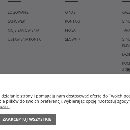
LOGOWANIE
O NAS
GALE
SCHOWEK
KONTAKT
STY
MOJE ZAMÓWIENIA
PRASA
TAR
USTAWIENIA KONTA
SŁOWNIKI
STY
KLIM
ŁAZI
KUCH
ZDJĘ
PRZE
GAL
SYPI
e działanie strony i pomagają nam dostosować ofertę do Twoich p
cie plików do swoich preferencji, wybierając opcję "Dostosuj zgody"
ŚWIE
ości.
POM
KOL
ZAAKCEPTUJ WSZYSTKIE