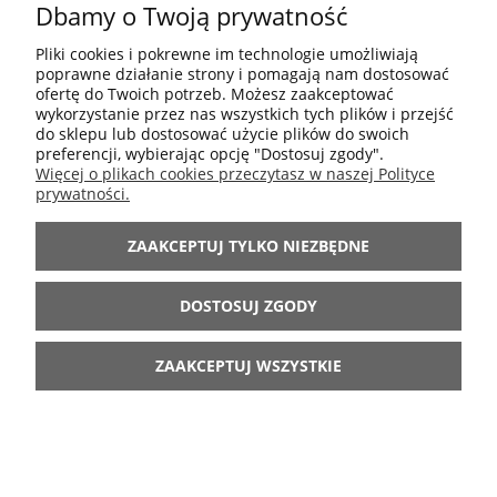
Dbamy o Twoją prywatność
POMOC
Pliki cookies i pokrewne im technologie umożliwiają
poprawne działanie strony i pomagają nam dostosować
MOJE KONTO
ofertę do Twoich potrzeb. Możesz zaakceptować
wykorzystanie przez nas wszystkich tych plików i przejść
do sklepu lub dostosować użycie plików do swoich
preferencji, wybierając opcję "Dostosuj zgody".
INFORMACJE
Więcej o plikach cookies przeczytasz w naszej Polityce
prywatności.
ARANŻACJE
ZAAKCEPTUJ TYLKO NIEZBĘDNE
BĄDŹ Z NAMI
DOSTOSUJ ZGODY
ZAAKCEPTUJ WSZYSTKIE
POKAŻ PEŁNĄ WERSJĘ STRONY
Sklep internetowy Shoper.pl