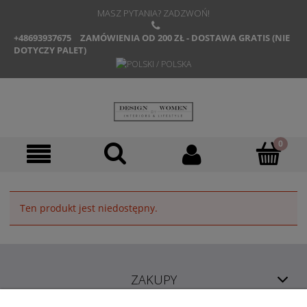
MASZ PYTANIA? ZADZWOŃ!
+48693937675
ZAMÓWIENIA OD 200 ZŁ - DOSTAWA GRATIS (NIE
DOTYCZY PALET)
Ten produkt jest niedostępny.
ZAKUPY