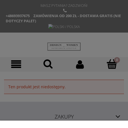
MASZ PYTANIA? ZADZWOŃ!
+48693937675
ZAMÓWIENIA OD 200 ZŁ - DOSTAWA GRATIS (NIE
DOTYCZY PALET)
Ten produkt jest niedostępny.
ZAKUPY