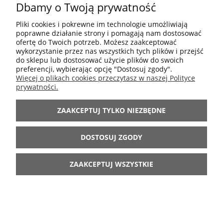
Dbamy o Twoją prywatność
POMOC
Pliki cookies i pokrewne im technologie umożliwiają
poprawne działanie strony i pomagają nam dostosować
MOJE KONTO
ofertę do Twoich potrzeb. Możesz zaakceptować
wykorzystanie przez nas wszystkich tych plików i przejść
do sklepu lub dostosować użycie plików do swoich
preferencji, wybierając opcję "Dostosuj zgody".
INFORMACJE
Więcej o plikach cookies przeczytasz w naszej Polityce
prywatności.
ARANŻACJE
ZAAKCEPTUJ TYLKO NIEZBĘDNE
BĄDŹ Z NAMI
DOSTOSUJ ZGODY
ZAAKCEPTUJ WSZYSTKIE
POKAŻ PEŁNĄ WERSJĘ STRONY
Sklep internetowy Shoper.pl