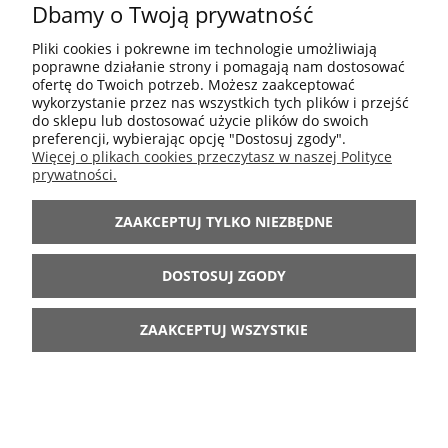
Dbamy o Twoją prywatność
POMOC
Pliki cookies i pokrewne im technologie umożliwiają
poprawne działanie strony i pomagają nam dostosować
MOJE KONTO
ofertę do Twoich potrzeb. Możesz zaakceptować
wykorzystanie przez nas wszystkich tych plików i przejść
do sklepu lub dostosować użycie plików do swoich
preferencji, wybierając opcję "Dostosuj zgody".
INFORMACJE
Więcej o plikach cookies przeczytasz w naszej Polityce
prywatności.
ARANŻACJE
ZAAKCEPTUJ TYLKO NIEZBĘDNE
BĄDŹ Z NAMI
DOSTOSUJ ZGODY
ZAAKCEPTUJ WSZYSTKIE
POKAŻ PEŁNĄ WERSJĘ STRONY
Sklep internetowy Shoper.pl