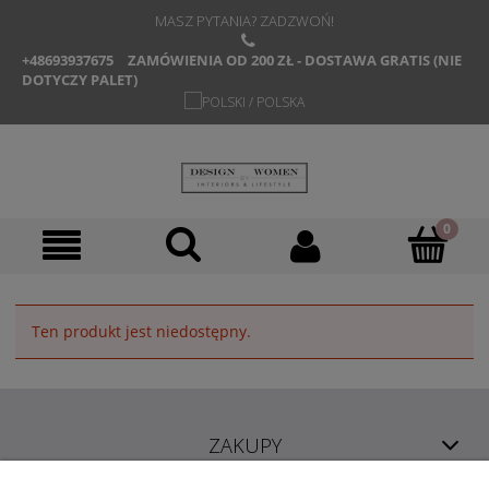
MASZ PYTANIA? ZADZWOŃ!
+48693937675
ZAMÓWIENIA OD 200 ZŁ - DOSTAWA GRATIS (NIE
DOTYCZY PALET)
Ten produkt jest niedostępny.
ZAKUPY