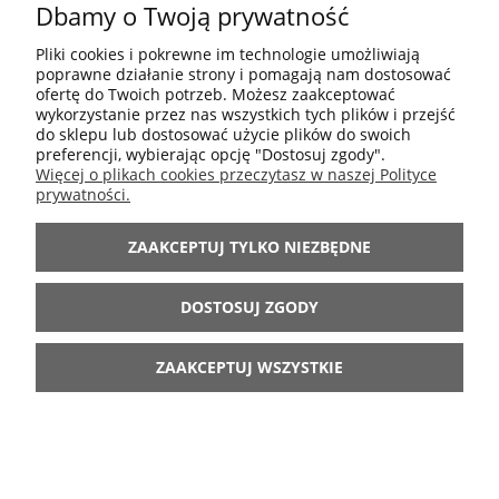
Dbamy o Twoją prywatność
POMOC
Pliki cookies i pokrewne im technologie umożliwiają
poprawne działanie strony i pomagają nam dostosować
MOJE KONTO
ofertę do Twoich potrzeb. Możesz zaakceptować
wykorzystanie przez nas wszystkich tych plików i przejść
do sklepu lub dostosować użycie plików do swoich
preferencji, wybierając opcję "Dostosuj zgody".
INFORMACJE
Więcej o plikach cookies przeczytasz w naszej Polityce
prywatności.
ARANŻACJE
ZAAKCEPTUJ TYLKO NIEZBĘDNE
BĄDŹ Z NAMI
DOSTOSUJ ZGODY
ZAAKCEPTUJ WSZYSTKIE
POKAŻ PEŁNĄ WERSJĘ STRONY
Sklep internetowy Shoper.pl