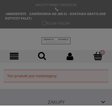
MASZ PYTANIA? ZADZWOŃ!
+48693937675
ZAMÓWIENIA OD 200 ZŁ - DOSTAWA GRATIS (NIE
DOTYCZY PALET)
Ten produkt jest niedostępny.
ZAKUPY