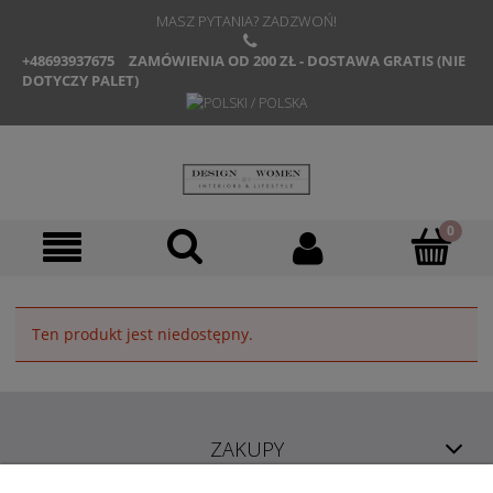
MASZ PYTANIA? ZADZWOŃ!
+48693937675
ZAMÓWIENIA OD 200 ZŁ - DOSTAWA GRATIS (NIE
DOTYCZY PALET)
Ten produkt jest niedostępny.
ZAKUPY