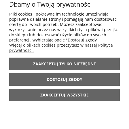
Dbamy o Twoją prywatność
POMOC
Pliki cookies i pokrewne im technologie umożliwiają
poprawne działanie strony i pomagają nam dostosować
MOJE KONTO
ofertę do Twoich potrzeb. Możesz zaakceptować
wykorzystanie przez nas wszystkich tych plików i przejść
do sklepu lub dostosować użycie plików do swoich
preferencji, wybierając opcję "Dostosuj zgody".
INFORMACJE
Więcej o plikach cookies przeczytasz w naszej Polityce
prywatności.
ARANŻACJE
ZAAKCEPTUJ TYLKO NIEZBĘDNE
BĄDŹ Z NAMI
DOSTOSUJ ZGODY
ZAAKCEPTUJ WSZYSTKIE
POKAŻ PEŁNĄ WERSJĘ STRONY
Sklep internetowy Shoper.pl