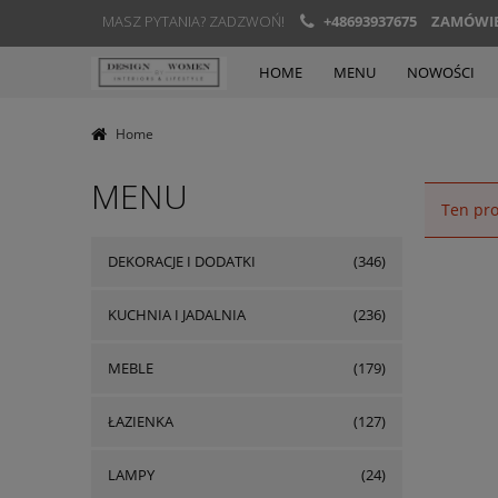
MASZ PYTANIA? ZADZWOŃ!
+48693937675
ZAMÓWIEN
HOME
MENU
NOWOŚCI
Home
MENU
Ten pro
DEKORACJE I DODATKI
(346)
KUCHNIA I JADALNIA
(236)
MEBLE
(179)
ŁAZIENKA
(127)
LAMPY
(24)