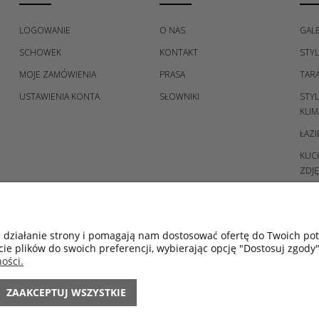
LOGOWANIE
O NAS
GALE
SCHOWEK
KONTAKT
STY
MOJE ZAMÓWIENIA
PRASA
TAR
USTAWIENIA KONTA
SŁOWNIKI
STY
KLIM
ŁAZI
KUCH
ZDJĘ
PRZE
GAL
SYPI
e działanie strony i pomagają nam dostosować ofertę do Twoich p
cie plików do swoich preferencji, wybierając opcję "Dostosuj zgody"
ŚWIE
ości.
POM
KOL
ZAAKCEPTUJ WSZYSTKIE