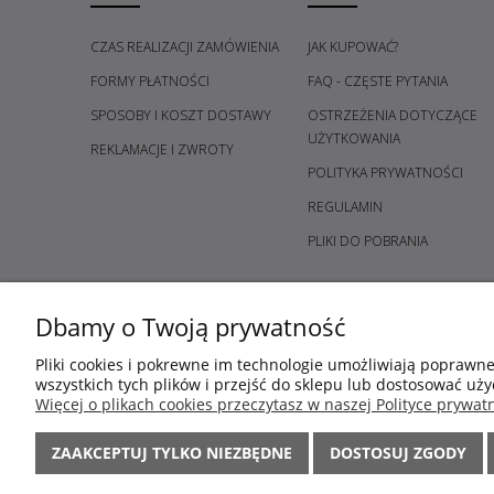
CZAS REALIZACJI ZAMÓWIENIA
JAK KUPOWAĆ?
FORMY PŁATNOŚCI
FAQ - CZĘSTE PYTANIA
SPOSOBY I KOSZT DOSTAWY
OSTRZEŻENIA DOTYCZĄCE
UŻYTKOWANIA
REKLAMACJE I ZWROTY
POLITYKA PRYWATNOŚCI
REGULAMIN
PLIKI DO POBRANIA
Dbamy o Twoją prywatność
Pliki cookies i pokrewne im technologie umożliwiają poprawn
wszystkich tych plików i przejść do sklepu lub dostosować uży
Więcej o plikach cookies przeczytasz w naszej Polityce prywatn
ZAAKCEPTUJ TYLKO NIEZBĘDNE
DOSTOSUJ ZGODY