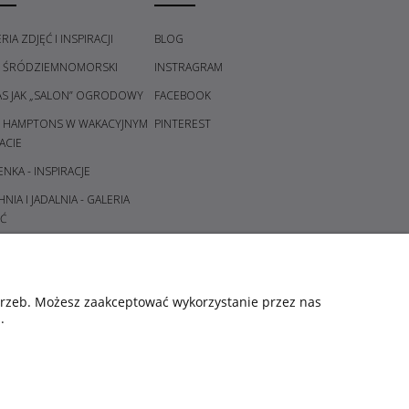
RIA ZDJĘĆ I INSPIRACJI
BLOG
L ŚRÓDZIEMNOMORSKI
INSTRAGRAM
AS JAK „SALON” OGRODOWY
FACEBOOK
L HAMPTONS W WAKACYJNYM
PINTEREST
ACIE
ENKA - INSPIRACJE
NIA I JADALNIA - GALERIA
Ć
DPOKÓJ I KORYTARZ -
ERIA POMYSŁÓW
ALNIA - GALERIA POMYSŁÓW
otrzeb. Możesz zaakceptować wykorzystanie przez nas
.
CE I ŚWIECZNIKI - GALERIA
YSŁÓW
ORY ŚWIĄT - KOMPOZYCJE