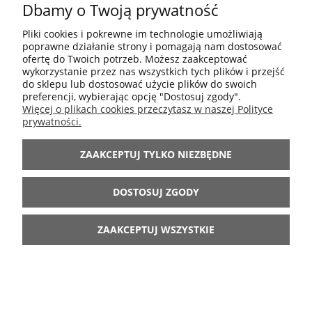
Dbamy o Twoją prywatność
POMOC
Pliki cookies i pokrewne im technologie umożliwiają
poprawne działanie strony i pomagają nam dostosować
MOJE KONTO
ofertę do Twoich potrzeb. Możesz zaakceptować
wykorzystanie przez nas wszystkich tych plików i przejść
do sklepu lub dostosować użycie plików do swoich
preferencji, wybierając opcję "Dostosuj zgody".
INFORMACJE
Więcej o plikach cookies przeczytasz w naszej Polityce
prywatności.
ARANŻACJE
ZAAKCEPTUJ TYLKO NIEZBĘDNE
BĄDŹ Z NAMI
DOSTOSUJ ZGODY
ZAAKCEPTUJ WSZYSTKIE
POKAŻ PEŁNĄ WERSJĘ STRONY
Sklep internetowy Shoper.pl