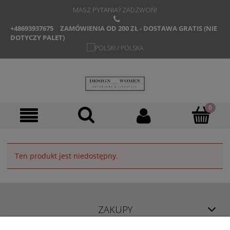
MASZ PYTANIA? ZADZWOŃ!
+48693937675
ZAMÓWIENIA OD 200 ZŁ - DOSTAWA GRATIS (NIE
DOTYCZY PALET)
Ten produkt jest niedostępny.
ZAKUPY