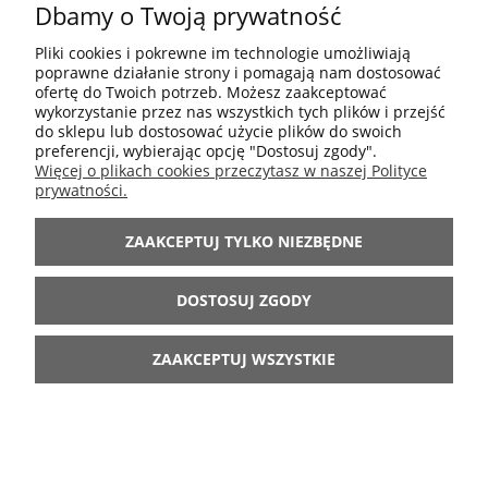
Dbamy o Twoją prywatność
POMOC
Pliki cookies i pokrewne im technologie umożliwiają
poprawne działanie strony i pomagają nam dostosować
MOJE KONTO
ofertę do Twoich potrzeb. Możesz zaakceptować
wykorzystanie przez nas wszystkich tych plików i przejść
do sklepu lub dostosować użycie plików do swoich
preferencji, wybierając opcję "Dostosuj zgody".
INFORMACJE
Więcej o plikach cookies przeczytasz w naszej Polityce
prywatności.
ARANŻACJE
ZAAKCEPTUJ TYLKO NIEZBĘDNE
BĄDŹ Z NAMI
DOSTOSUJ ZGODY
ZAAKCEPTUJ WSZYSTKIE
POKAŻ PEŁNĄ WERSJĘ STRONY
Sklep internetowy Shoper.pl