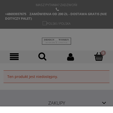
MASZ PYTANIA? ZADZWOŃ!
+48693937675
ZAMÓWIENIA OD 200 ZŁ - DOSTAWA GRATIS (NIE
DOTYCZY PALET)
Ten produkt jest niedostępny.
ZAKUPY