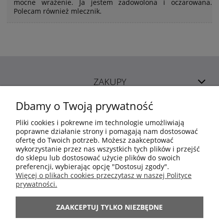
mocne wrażenie. Ja jestem zadowolona i oczarowana.
Polecam również mlecznik.
ZAKUPY
Dbamy o Twoją prywatność
POMOC
Pliki cookies i pokrewne im technologie umożliwiają
poprawne działanie strony i pomagają nam dostosować
ofertę do Twoich potrzeb. Możesz zaakceptować
MOJE KONTO
wykorzystanie przez nas wszystkich tych plików i przejść
do sklepu lub dostosować użycie plików do swoich
preferencji, wybierając opcję "Dostosuj zgody".
INFORMACJE
Więcej o plikach cookies przeczytasz w naszej Polityce
prywatności.
ARANŻACJE
ZAAKCEPTUJ TYLKO NIEZBĘDNE