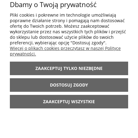
Dbamy o Twoją prywatność
POMOC
Pliki cookies i pokrewne im technologie umożliwiają
poprawne działanie strony i pomagają nam dostosować
MOJE KONTO
ofertę do Twoich potrzeb. Możesz zaakceptować
wykorzystanie przez nas wszystkich tych plików i przejść
do sklepu lub dostosować użycie plików do swoich
preferencji, wybierając opcję "Dostosuj zgody".
INFORMACJE
Więcej o plikach cookies przeczytasz w naszej Polityce
prywatności.
ARANŻACJE
ZAAKCEPTUJ TYLKO NIEZBĘDNE
BĄDŹ Z NAMI
DOSTOSUJ ZGODY
ZAAKCEPTUJ WSZYSTKIE
POKAŻ PEŁNĄ WERSJĘ STRONY
Sklep internetowy Shoper.pl