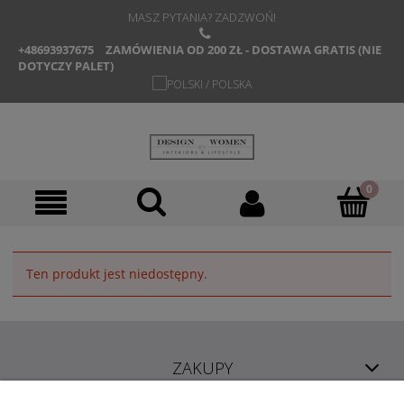
MASZ PYTANIA? ZADZWOŃ!
+48693937675
ZAMÓWIENIA OD 200 ZŁ - DOSTAWA GRATIS (NIE
DOTYCZY PALET)
Ten produkt jest niedostępny.
ZAKUPY