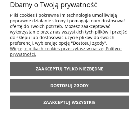
Dbamy o Twoją prywatność
POMOC
Pliki cookies i pokrewne im technologie umożliwiają
poprawne działanie strony i pomagają nam dostosować
MOJE KONTO
ofertę do Twoich potrzeb. Możesz zaakceptować
wykorzystanie przez nas wszystkich tych plików i przejść
do sklepu lub dostosować użycie plików do swoich
preferencji, wybierając opcję "Dostosuj zgody".
INFORMACJE
Więcej o plikach cookies przeczytasz w naszej Polityce
prywatności.
ARANŻACJE
ZAAKCEPTUJ TYLKO NIEZBĘDNE
BĄDŹ Z NAMI
DOSTOSUJ ZGODY
ZAAKCEPTUJ WSZYSTKIE
POKAŻ PEŁNĄ WERSJĘ STRONY
Sklep internetowy Shoper.pl