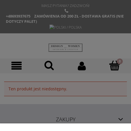
MASZ PYTANIA? ZADZWOŃ!
+48693937675
ZAMÓWIENIA OD 200 ZŁ - DOSTAWA GRATIS (NIE
DOTYCZY PALET)
Ten produkt jest niedostępny.
ZAKUPY