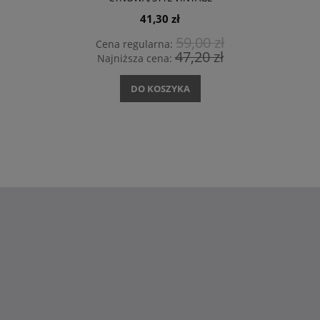
41,30 zł
59,00 zł
Cena regularna:
47,20 zł
Najniższa cena:
DO KOSZYKA
Dekoracje
i wyposażenie wnętrz -
sklep DesignByWomen