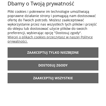
Dbamy o Twoją prywatność
95,00 zł
Cena regularna:
47,50 zł
Najniższa cena:
Pliki cookies i pokrewne im technologie umożliwiają
poprawne działanie strony i pomagają nam dostosować
ofertę do Twoich potrzeb. Możesz zaakceptować
DO KOSZYKA
wykorzystanie przez nas wszystkich tych plików i przejść
do sklepu lub dostosować użycie plików do swoich
preferencji, wybierając opcję "Dostosuj zgody".
Więcej o plikach cookies przeczytasz w naszej Polityce
prywatności.
-70%
ZAAKCEPTUJ TYLKO NIEZBĘDNE
DOSTOSUJ ZGODY
ZAAKCEPTUJ WSZYSTKIE