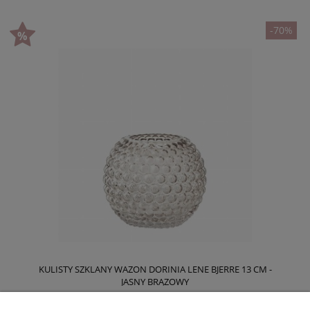
-70%
KULISTY SZKLANY WAZON DORINIA LENE BJERRE 13 CM -
JASNY BRĄZOWY
28,50 zł