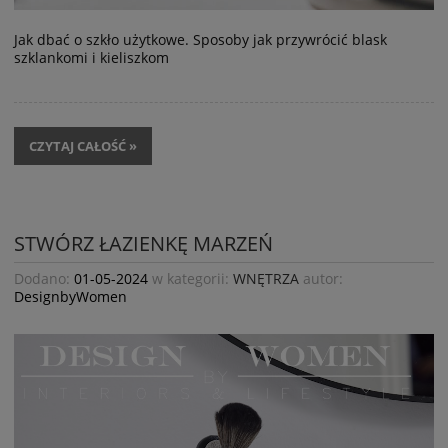
Jak dbać o szkło użytkowe. Sposoby jak przywrócić blask
szklankomi i kieliszkom
CZYTAJ CAŁOŚĆ »
STWÓRZ ŁAZIENKĘ MARZEŃ
Dodano:
01-05-2024
w kategorii:
WNĘTRZA
autor:
DesignbyWomen