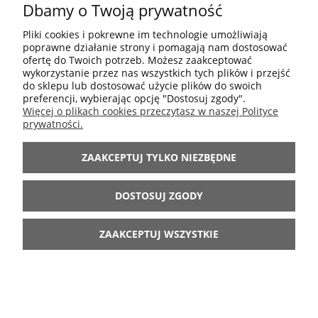
Dbamy o Twoją prywatność
95,00 zł
Cena regularna:
47,50 zł
Najniższa cena:
Pliki cookies i pokrewne im technologie umożliwiają
poprawne działanie strony i pomagają nam dostosować
ofertę do Twoich potrzeb. Możesz zaakceptować
DO KOSZYKA
wykorzystanie przez nas wszystkich tych plików i przejść
do sklepu lub dostosować użycie plików do swoich
preferencji, wybierając opcję "Dostosuj zgody".
Więcej o plikach cookies przeczytasz w naszej Polityce
prywatności.
-70%
ZAAKCEPTUJ TYLKO NIEZBĘDNE
DOSTOSUJ ZGODY
ZAAKCEPTUJ WSZYSTKIE