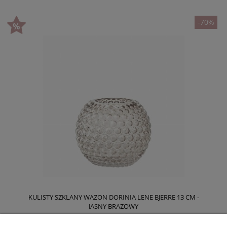
-70%
KULISTY SZKLANY WAZON DORINIA LENE BJERRE 13 CM -
JASNY BRĄZOWY
28,50 zł