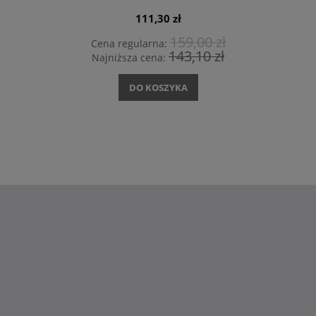
111,30 zł
159,00 zł
Cena regularna:
143,10 zł
Najniższa cena:
DO KOSZYKA
Dekoracje
i wyposażenie wnętrz -
sklep DesignByWomen