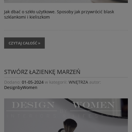
Jak dbać o szkło użytkowe. Sposoby jak przywrócić blask
szklankomi i kieliszkom
CZYTAJ CAŁOŚĆ »
STWÓRZ ŁAZIENKĘ MARZEŃ
Dodano:
01-05-2024
w kategorii:
WNĘTRZA
autor:
DesignbyWomen